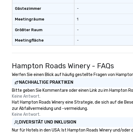
person with tax and gratuities
Gästezimmer
-
included. The only thing not
included are drinks. However, a
Meetingräume
1
beverage package upgrade is
available, which provides guests a
Größter Raum
-
signature cocktail at various
Meetingfläche
-
stops. Build Your Network Our
exclusive experiences provide the
ultimate networking
opportunities. At a typical sit-
Hampton Roads Winery - FAQs
down dinner, you’re lucky to
engage the person to the left and
Werfen Sie einen Blick auf häufig gestellte Fragen von Hampton
right of you. Because our tours
NACHHALTIGE PRAKTIKEN
take place at multiple
Bitte geben Sie Kommentare oder einen Link zu im Hampton Roa
restaurants, with walking in
Keine Antwort.
between, there are countless
Hat Hampton Roads Winery eine Strategie, die sich auf die Beseit
opportunities to interact with
zur Abfallvermeidung und -vermeidung.
different people when you sit
Keine Antwort.
down at each venue and as you
DIVERSITÄT UND INKLUSION
traverse along the way. Our
experiences not only provide
Nur für Hotels in den USA: Ist Hampton Roads Winery und/oder d