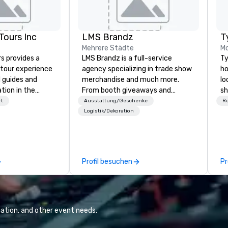
ours Inc
LMS Brandz
T
Mehrere Städte
M
s provides a
LMS Brandz is a full-service
Ty
tour experience
agency specializing in trade show
ho
l guides and
merchandise and much more.
lo
tion in the
From booth giveaways and
sh
o Area. Our
branded apparel to executive
fl
rt
Ausstattung/Geschenke
R
de our guests to
gifting, displays, banners, signage,
c
Logistik/Dekoration
 tour experience
fulfillment, logistics, shipping,
fa
nal storytelling
along with e-commerce solutions
re
 transportation.
we handle it all. While there are
an
ty, professional
many promotional companies to
te
Profil besuchen
Pr
rience in Our
choose from, our 20+ years of
ma
industry experience and
or
commitment to exceptional
se
customer service set us apart. We
wh
deliver smart, reliable solutions
at
ation, and other event needs.
designed to make the end-user
yo