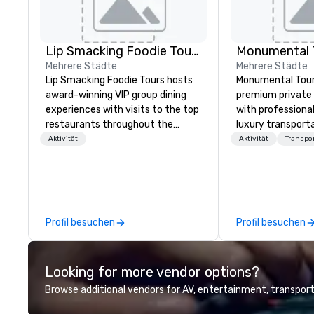
Lip Smacking Foodie Tours
Monumental T
Mehrere Städte
Mehrere Städte
Lip Smacking Foodie Tours hosts
Monumental Tour
award-winning VIP group dining
premium private 
experiences with visits to the top
with professiona
restaurants throughout the
luxury transporta
United States. Choose either a
Washington DC Metr
Aktivität
Aktivität
Transpo
daytime activity or evening dine-
Mission is to gui
around where groups are escorted
achieve the best
immediately to the best tables in
through professio
the house at the most-sought-
guides and luxury
after restaurants to enjoy a
We create a quali
Profil besuchen
Profil besuchen
parade of signature dishes and
private tour expe
craft cocktails at each venue, all
Nation’s Capital.
with complete VIP service. This
Looking for more vendor options?
unique experience gives guests
the opportunity to sit next to
Browse additional vendors for AV, entertainment, transport
different colleagues at each