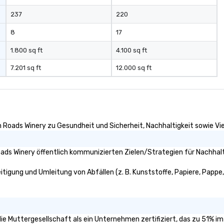
237
220
8
17
1.800 sq ft
4.100 sq ft
7.201 sq ft
12.000 sq ft
 Roads Winery zu Gesundheit und Sicherheit, Nachhaltigkeit sowie Viel
ds Winery öffentlich kommunizierten Zielen/Strategien für Nachhalti
igung und Umleitung von Abfällen (z. B. Kunststoffe, Papiere, Pappe, u
ie Muttergesellschaft als ein Unternehmen zertifiziert, das zu 51% i