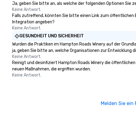
more ways to network, but a
Ja, geben Sie bitte an, als welche der folgenden Optionen Sie zer
more convivial way to do so. Large
Keine Antwort.
Falls zutreffend, könnten Sie bitte einen Link zum öffentlichen
Groups Welcome Lip Smacking
Integration angeben?
Foodie Tours is ideal for groups,
Keine Antwort.
small or large. Our experiences can
accommodate groups from as
GESUNDHEIT UND SICHERHEIT
few as 1 to as many as 500
Wurden die Praktiken im Hampton Roads Winery auf der Grundla
guests, making us an ideal choice
ja, geben Sie bitte an, welche Organisationen zur Entwicklung 
for any corporate group event.
Keine Antwort.
Stress-Free Booking Process
Reinigt und desinfiziert Hampton Roads Winery die öffentlichen
Booking a tour is stress-free and
neuen Maßnahmen, die ergriffen wurden.
allows you to enjoy the company
Keine Antwort.
of your guests more easily. You’ll
take comfort knowing that
everything is taken care of from
the moment the tour is booked to
Melden Sie ein
the minute it concludes. Since
the menu is already set, you have
nothing to worry about. Just
remember to submit ahead of the
tour date any dietary restrictions