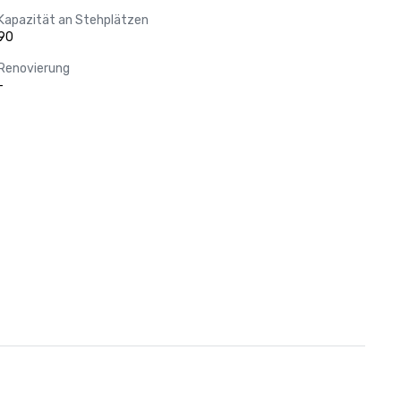
Kapazität an Stehplätzen
90
Renovierung
-