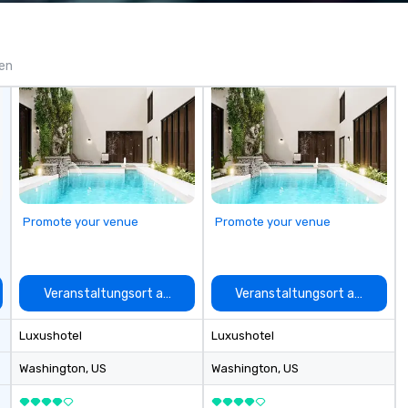
experience seamless from start
ga
to finish. We are also a certified
WOSB.
gen
Promote your venue
Promote your venue
auswählen
Veranstaltungsort auswählen
Veranstaltungsort auswähle
Luxushotel
Luxushotel
Washington
, US
Washington
, US