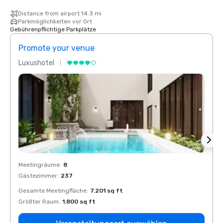
Distance from airport 14.3 mi
Parkmöglichkeiten vor Ort
Gebührenpflichtige Parkplätze
Promote your venue
Prom
Luxushotel
Luxus
Meetingräume
:
8
Meeti
Gästezimmer
:
237
Gäste
Gesamte Meetingfläche
:
7.201 sq ft
Gesam
Größter Raum
:
1.800 sq ft
Größt