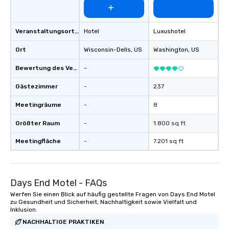
Veranstaltungsortstyp
Hotel
Luxushotel
Ort
Wisconsin-Dells
, US
Washington
, US
Bewertung des Veranstaltungsortes
-
Gästezimmer
-
237
Meetingräume
-
8
Größter Raum
-
1.800 sq ft
Meetingfläche
-
7.201 sq ft
Days End Motel - FAQs
Werfen Sie einen Blick auf häufig gestellte Fragen von Days End Motel
zu Gesundheit und Sicherheit, Nachhaltigkeit sowie Vielfalt und
Inklusion.
NACHHALTIGE PRAKTIKEN