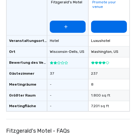
Fitzgerald's Motel
Promote your
venue
Veranstaltungsortstyp
Hotel
Luxushotel
Ort
Wisconsin-Dells
, US
Washington
, US
Bewertung des Veranstaltungsortes
Gästezimmer
37
237
Meetingräume
-
8
Größter Raum
-
1.800 sq ft
Meetingfläche
-
7.201 sq ft
Fitzgerald's Motel - FAQs