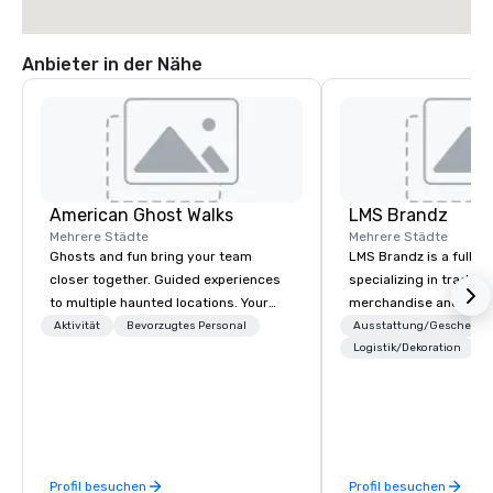
Anbieter in der Nähe
American Ghost Walks
LMS Brandz
Mehrere Städte
Mehrere Städte
Ghosts and fun bring your team
LMS Brandz is a full-s
closer together. Guided experiences
specializing in trade 
to multiple haunted locations. Your
merchandise and muc
group will be treated to a ghostly
booth giveaways and 
Aktivität
Bevorzugtes Personal
Ausstattung/Geschenke
experience during a 90-120 minute
to executive gifting, d
Logistik/Dekoration
walking tour, 3-hour bus excursion, or
banners, signage, fulfi
pick a custom experience with food
logistics, shipping, al
and alcohol options or a family-
commerce solutions we 
oriented experience as well. Your team
While there are many 
has been on outings before, but this
companies to choose f
Profil besuchen
Profil besuchen
time they've asked you to find
years of industry exp