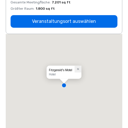
Gesamte Meetingfläche
:
7.201 sq ft
Gesam
Größter Raum
:
1.800 sq ft
Größt
Veranstaltungsort auswählen
Fitzgerald's Motel
Hotel