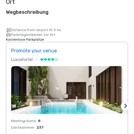
Ort
Wegbeschreibung
Distance from airport 10.5 mi
Parkmöglichkeiten vor Ort
Kostenlose Parkplätze
Promote your venue
Prom
Luxushotel
Luxus
Meetingräume
:
8
Meeti
Gästezimmer
:
237
Gäste