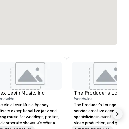
lex Levin Music, Inc
The Producer's Loung
rldwide
Worldwide
e Alex Levin Music Agency
The Producer's Lounge is a ful
livers exceptional live jazz and
service creative agency
ing music for weddings, parties,
specializing in event producti
d corporate shows. We offer a
video production, and graphic
ebuchte Unterhaltung
Gebuchte Unterhaltung