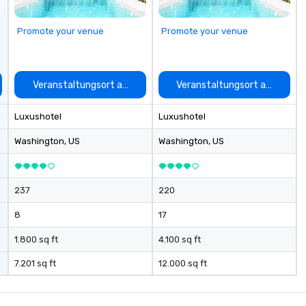
ops/trainings
ed a CSR
Promote your venue
Promote your venue
vent? Ask us
ve and fun
a mobile events
me to your
auswählen
Veranstaltungsort auswählen
Veranstaltungsort auswähle
 or if you need a
rce one for you.
Luxushotel
Luxushotel
Atlanta GA and
gh out the South
Washington
, US
Washington
, US
237
220
8
17
1.800 sq ft
4.100 sq ft
7.201 sq ft
12.000 sq ft