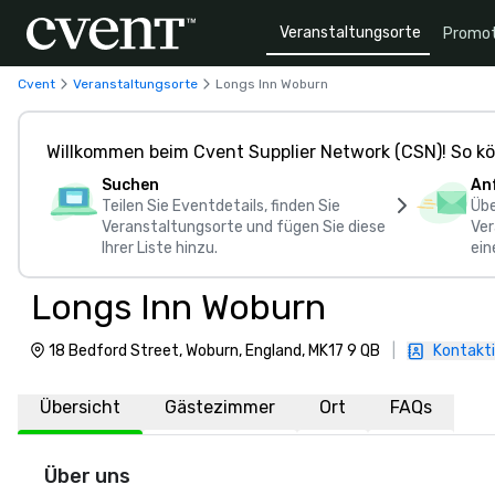
Veranstaltungsorte
Promot
Cvent
Veranstaltungsorte
Longs Inn Woburn
Willkommen beim Cvent Supplier Network (CSN)! So kö
Suchen
An
Teilen Sie Eventdetails, finden Sie
Übe
Veranstaltungsorte und fügen Sie diese
Ver
Ihrer Liste hinzu.
ein
Longs Inn Woburn
18 Bedford Street, Woburn, England, MK17 9 QB
|
Kontakti
Übersicht
Gästezimmer
Ort
FAQs
Über uns