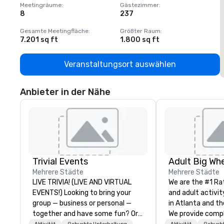
Meetingräume
:
Gästezimmer
:
M
8
237
1
Gesamte Meetingfläche
:
Größter Raum
:
G
7.201 sq ft
1.800 sq ft
1
Veranstaltungsort auswählen
Anbieter in der Nähe
Trivial Events
Mehrere Städte
Mehrere Städte
LIVE TRIVIA! (LIVE AND VIRTUAL
We are the #1 Ra
EVENTS!) Looking to bring your
and adult activit
group — business or personal —
in Atlanta and th
together and have some fun? Or
We provide comp
Aktivität
Gebuchte Unterhaltung
Aktivität
Gebucht