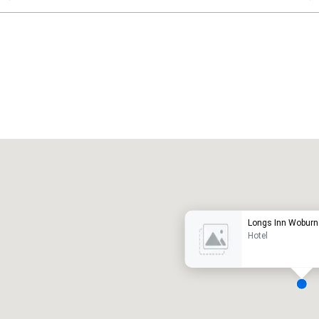
Promote your venue
uxushotel
Longs Inn Woburn
Hotel