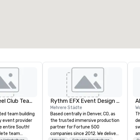
eetingräume
:
Gästezimmer
:
7
220
esamte Meetingfläche
:
Größter Raum
:
2.000 sq ft
4.100 sq ft
Veranstaltungsort auswählen
Adult Big Wheel Club Team Building & Custom Events
Rythm EFX Event Design & Fabrication
A
Mehrere Städte
Wo
ted team building
Based centrally in Denver, CO, as
Th
y event provider
the trusted immersive production
de
e entire South!
partner for Fortune 500
sw
lete team
companies since 2012. We deliver
an
e Unterhaltung
Aktivität
Gebuchte Unterhaltung
G