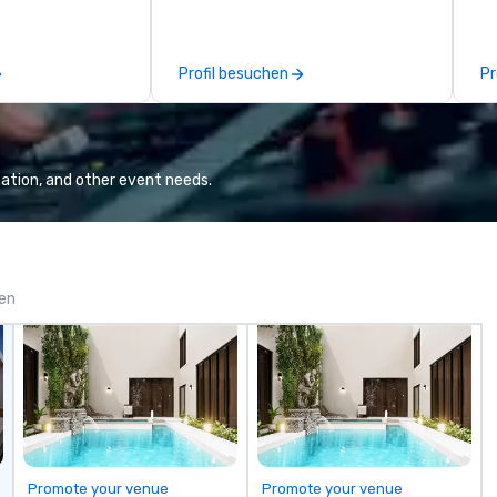
endees inspired
and cultural attractions. Fogo
ex
e.
boasts an open kitchen
ove
showcasing the centuries-old
TA
Profil besuchen
Pr
cooking technique of churrasco –
In
the art of roasting high-quality
ta
cuts of meat over an open flame,
Br
an expansive patio for al fresco
ga
dining as well as semi-private and
th
ation, and other event needs.
private rooms for meetings and
se
events. Differentiated menus are
fr
offered for all dayparts including
na
lunch, dinner, weekend brunch and
ve
group dining, plus full-service
F
gen
catering and contactless takeout
TH
and delivery options.
th
ca
fr
ca
Br
small
St
Promote your venue
Promote your venue