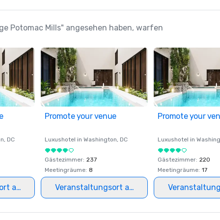
idge Potomac Mills" angesehen haben, warfen
e
Promote your venue
Promote your ve
on
, DC
Luxushotel in
Washington
, DC
Luxushotel in
Washing
Gästezimmer
:
237
Gästezimmer
:
220
Meetingräume
:
8
Meetingräume
:
17
ort auswählen
Veranstaltungsort auswählen
Veranstaltun