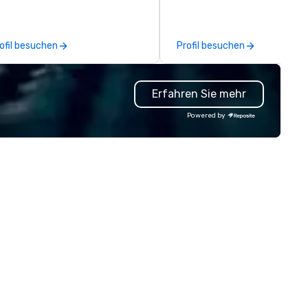
pertly butchered and grilled
r an open flame. THE MARKET
BLE A Culinary Experience
ofil besuchen
Profil besuchen
spired by the grand kitchen
bles on the farms of Southern
azil, where family and friends
Erfahren Sie mehr
ther to share the finest from
eir fresh harvests. We bring you
Powered by
asonal salads and irresistibly
esh superfoods featuring
turally gluten-free, paleo,
gan selections, and more. Bar
ogo A LAIDBACK APPROACH TO
E FOGO EXPERIENCE Enjoy all
e flavors of Brazil in a more
sual atmosphere. Unwind with
iends over craft cocktails and
refully selected wines, or share
azilian-inspired appetizers and
 plates. The Tradition The
ory Behind the Flavors Fogo de