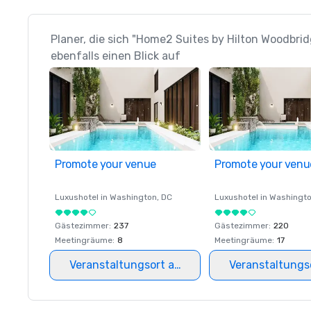
Planer, die sich "Home2 Suites by Hilton Woodbr
ebenfalls einen Blick auf
Promote your venue
Promote your venu
Luxushotel in
Washington
, DC
Luxushotel in
Washingt
Gästezimmer
:
237
Gästezimmer
:
220
Meetingräume
:
8
Meetingräume
:
17
Veranstaltungsort auswählen
Veranstaltungs