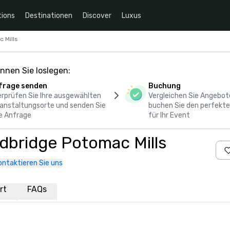
ions
Destinationen
Discover
Luxus
 Mills
nnen Sie loslegen:
frage senden
Buchung
rprüfen Sie Ihre ausgewählten
Vergleichen Sie Angebot
anstaltungsorte und senden Sie
buchen Sie den perfekte
e Anfrage
für Ihr Event
dbridge Potomac Mills
ontaktieren Sie uns
rt
FAQs