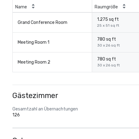
Name
Raumgröße
1.275 sq ft
Grand Conference Room
25 x 51 sq ft
780 sq ft
Meeting Room 1
30 x 26 sq ft
780 sq ft
Meeting Room 2
30 x 26 sq ft
Gästezimmer
Gesamtzahl an Übernachtungen
126