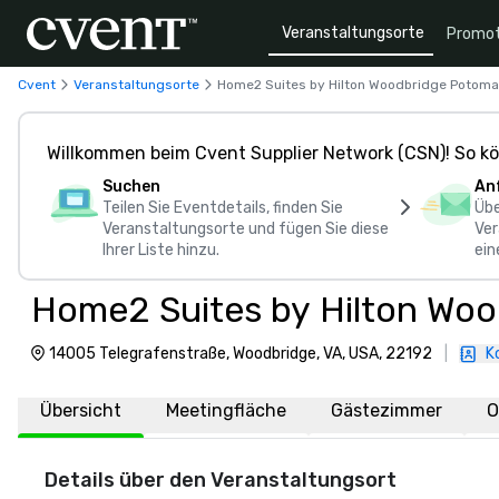
Veranstaltungsorte
Promot
Cvent
Veranstaltungsorte
Home2 Suites by Hilton Woodbridge Potomac
Willkommen beim Cvent Supplier Network (CSN)! So kö
Suchen
An
Teilen Sie Eventdetails, finden Sie
Übe
Veranstaltungsorte und fügen Sie diese
Ver
Ihrer Liste hinzu.
ein
Home2 Suites by Hilton Woo
14005 Telegrafenstraße, Woodbridge, VA, USA, 22192
|
K
Übersicht
Meetingfläche
Gästezimmer
O
Details über den Veranstaltungsort