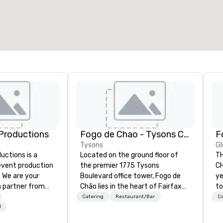
Productions
Fogo de Chao - Tysons Corner
F
Tysons
Gl
ctions is a
Located on the ground floor of
TH
 event production
the premier 1775 Tysons
C
. We are your
Boulevard office tower, Fogo de
ye
 partner from
Chão lies in the heart of Fairfax
to
ur team is
County’s prestigious business
an
Catering
Restaurant/Bar
Ca
ing sure we
district and is within minutes of
ar
l
ision and leave
the area’s finest retail shopping
Ch