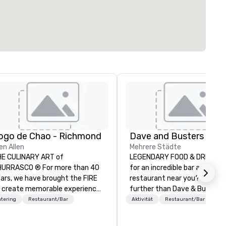
ogo de Chao - Richmond
en Allen
Mehrere Städte
E CULINARY ART of
LEGENDARY FOOD & DRINK Looking
HURRASCO ® For more than 40
for an incredible bar and ama
ars, we have brought the FIRE
restaurant near you? Look no
 create memorable experiences
further than Dave & Buster's
d an innovative menu centered
have amazing games and aw
tering
Restaurant/Bar
Aktivität
Restaurant/Bar
ound the culinary art of
winning food and drinks. Com
urrasco: fire-roasted proteins,
check us out!