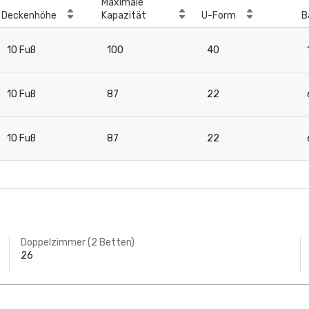
Maximale
Deckenhöhe
Kapazität
U-Form
B
10 Fuß
100
40
10 Fuß
87
22
10 Fuß
87
22
Doppelzimmer (2 Betten)
26