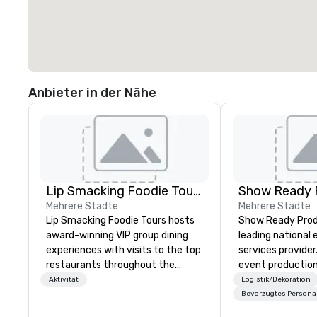
Anbieter in der Nähe
Lip Smacking Foodie Tours
Show Ready 
Mehrere Städte
Mehrere Städte
Lip Smacking Foodie Tours hosts
Show Ready Produ
award-winning VIP group dining
leading national
experiences with visits to the top
services provider
restaurants throughout the
event production
United States. Choose either a
start to finish. O
Aktivität
Logistik/Dekoration
daytime activity or evening dine-
dedicated to mak
Bevorzugtes Persona
around where groups are escorted
begin with your v