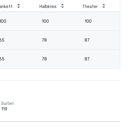
ankett
Halbkreis
Theater
Kla
100
100
100
5
65
78
87
3
65
78
87
3
Suiten
119