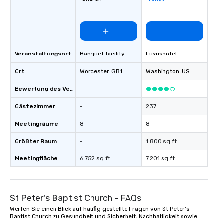
Veranstaltungsortstyp
Banquet facility
Luxushotel
Ort
Worcester
, GB1
Washington
, US
Bewertung des Veranstaltungsortes
-
Gästezimmer
-
237
Meetingräume
8
8
Größter Raum
-
1.800 sq ft
Meetingfläche
6.752 sq ft
7.201 sq ft
St Peter's Baptist Church - FAQs
Werfen Sie einen Blick auf häufig gestellte Fragen von St Peter's
Baptist Church zu Gesundheit und Sicherheit, Nachhaltigkeit sowie