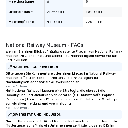
Meetingräume
6
8
Größter Raum
21.797 sq ft
1.800 sq ft
Meetingfläche
4.110 sq ft
7.201 sq ft
National Railway Museum - FAQs
Werfen Sie einen Blick auf häufig gestellte Fragen von National Railway
Museum zu Gesundheit und Sicherheit, Nachhaltigkeit sowie Vielfalt
und Inklusion.
NACHHALTIGE PRAKTIKEN
Bitte geben Sie Kommentare oder einen Link zu im National Railway
Museum öffentlich kommunizierten Zielen/Strategien für
Nachhaltigkeit oder soziale Auswirkungen an.
Keine Antwort.
Hat National Railway Museum eine Strategie, die sich auf die
Beseitigung und Umleitung von Abfällen (z. B. Kunststoffe, Papiere,
Pappe, usw.) konzentriert? Falls Ja, erläutern Sie bitte Ihre Strategie
zur Abfallvermeidung und -vermeidung.
Keine Antwort.
DIVERSITÄT UND INKLUSION
Nur für Hotels in den USA: Ist National Railway Museum und/oder die
Muttergesellschaft als ein Unternehmen zertifiziert, das zu 51% im