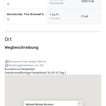
328,1 Fuß
3,3 x 3,3 sq ft
Wonderlab: The Bramall Gallery
1 sq ft
1 Fuß
1 x 1 sq ft
Ort
Wegbeschreibung
Distance from airport 86 mi
Parkmöglichkeiten vor Ort
Kostenlose Parkplätze
Gebührenpflichtige Parkplätze
(
10,00 £
/
Tag
)
National Railway Museum