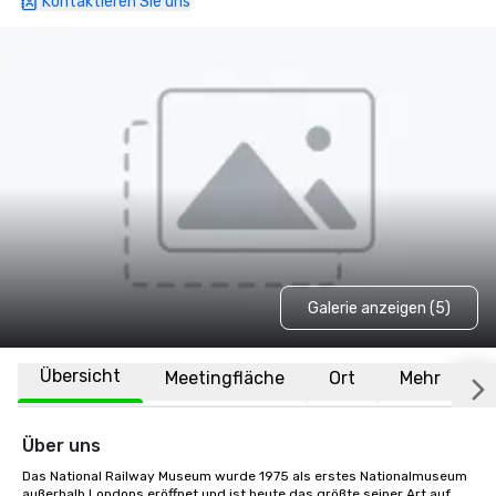
Kontaktieren Sie uns
Galerie anzeigen (5)
Übersicht
Meetingfläche
Ort
Mehr
F
Über uns
Das National Railway Museum wurde 1975 als erstes Nationalmuseum 
außerhalb Londons eröffnet und ist heute das größte seiner Art auf 