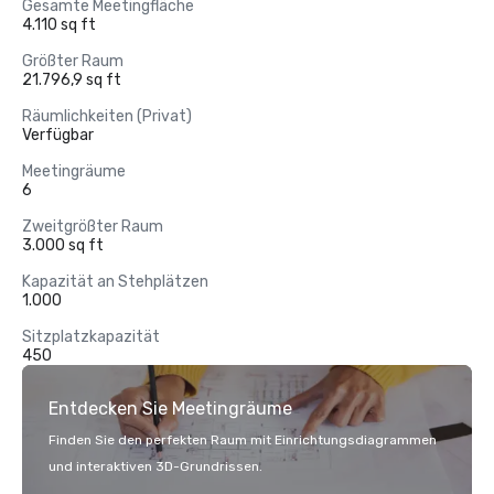
Gesamte Meetingfläche
4.110 sq ft
Größter Raum
21.796,9 sq ft
Räumlichkeiten (Privat)
Verfügbar
Meetingräume
6
Zweitgrößter Raum
3.000 sq ft
Kapazität an Stehplätzen
1.000
Sitzplatzkapazität
450
Entdecken Sie Meetingräume
Finden Sie den perfekten Raum mit Einrichtungsdiagrammen
und interaktiven 3D-Grundrissen.