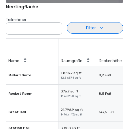
Meetingfläche
Teilnehmer
Filter
Name
Raumgröße
Deckenhöhe
1.883,7 sq ft
Mallard Suite
8,9 Fuß
32,8 x 57,4 sq ft
376,7 sq ft
Rocket Room
8,5 Fuß
16,4 x 23,0 sq ft
21.796,9 sq ft
Great Hall
147,6 Fuß
147,6 x 147,6 sq ft
Station Hall
3.000 sq ft