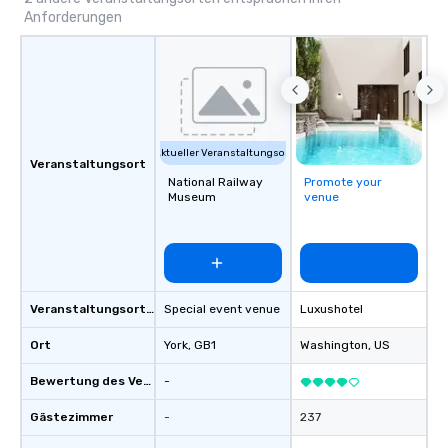
Anforderungen
Aktueller Veranstaltungsort
Veranstaltungsort
National Railway
Promote your
Museum
venue
Veranstaltungsortstyp
Special event venue
Luxushotel
Ort
York
, GB1
Washington
, US
Bewertung des Veranstaltungsortes
-
Gästezimmer
-
237