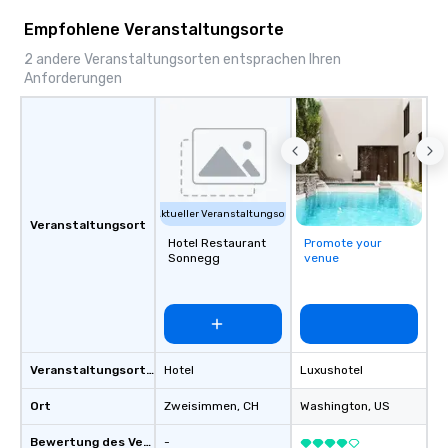
Our comprehensive service offerings
Empfohlene Veranstaltungsorte
include airport transfers, cruise port
transfers, roadshows, long distance
2 andere Veranstaltungsorten entsprachen Ihren
Anforderungen
rides and event transportation
service. Livery solutions, ride
statuses and partner evaluation
protocols are some of the Limos4
products that bring necessary
flexibility and seamlessness in
today’s fast-paced world.
Aktueller Veranstaltungsort
Veranstaltungsort
Hotel Restaurant
Promote your
Sonnegg
venue
Veranstaltungsortstyp
Hotel
Luxushotel
Ort
Zweisimmen
, CH
Washington
, US
Bewertung des Veranstaltungsortes
-