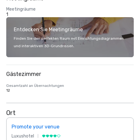
Meetingräume
1
Entdecken Sie Meetingräume
Finden Sie den perfekten Raum mit Einrichtungsdiagrammen
und interaktiven 3D-Grundrissen.
Gästezimmer
Gesamtzahl an Übernachtungen
12
Ort
Promote your venue
Prom
Luxushotel
Luxus