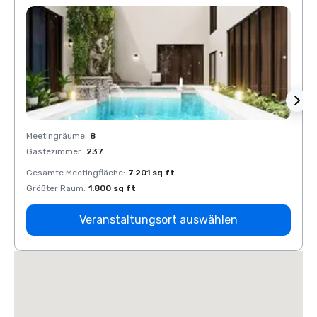
Meetingräume
:
8
Meeti
Gästezimmer
:
237
Gäste
Gesamte Meetingfläche
:
7.201 sq ft
Gesam
Größter Raum
:
1.800 sq ft
Größt
Veranstaltungsort auswählen