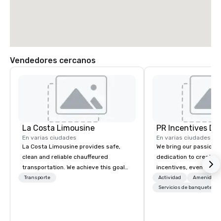
Vendedores cercanos
La Costa Limousine
PR Incentives DMC
En varias ciudades
En varias ciudades
La Costa Limousine provides safe,
We bring our passion,
clean and reliable chauffeured
dedication to create t
transportation. We achieve this goal
incentives, events, co
with highly trained chauffeurs, the
meetings, product lau
Transporte
Actividad
Amenidade
newest vehicles available and a
luxury travel experienc
Servicios de banquetes
commitment to Five Star service. The
Clients. Based in Italy,
difference between La Costa
discover more about u
Limousine and other companies can
our Company Profile at