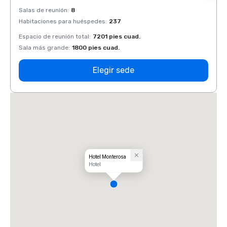
Salas de reunión
:
8
Salas 
Habitaciones para huéspedes
:
237
Habit
Espacio de reunión total
:
7201 pies cuad.
Espaci
Sala más grande
:
1800 pies cuad.
Sala 
Elegir sede
Hotel Monterosa
Hotel