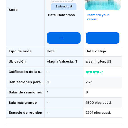
Sede actual
Sede
Hotel Monterosa
Promote your
venue
Tipo de sede
Hotel
Hotel de lujo
Ubicación
Alagna Valsesia
, IT
Washington
, US
Calificación de la sede
-
Habitaciones para huéspedes
10
237
Salas de reuniones
1
8
Sala más grande
-
1800 pies cuad.
Espacio de reunión
-
7201 pies cuad.