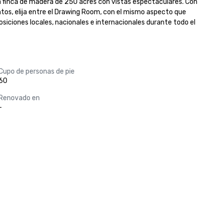
 finca de madera de 250 acres con vistas espectaculares. Con 
tos, elija entre el Drawing Room, con el mismo aspecto que 
siciones locales, nacionales e internacionales durante todo el 
Cupo de personas de pie
60
Renovado en
-