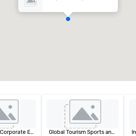
Strayboots - Corporate Events and Team Building Activities
Global Tourism Sports and Entertainment
I