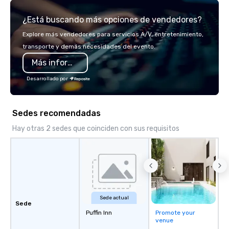
using seasonal ingredi
¿Está buscando más opciones de vendedores?
modern presentation
with colorful specialty 
Explore más vendedores para servicios A/V, entretenimiento,
beer and matching wine
transporte y demás necesidades del evento.
offers custom lux seati
Más información
gathering with friends 
and snacks. Outdoor s
Desarrollado por
reminiscent of a Frenc
ideal spot for dining a
watching.
Sedes recomendadas
Hay otras 2 sedes que coinciden con sus requisitos
Sede actual
Sede
Puffin Inn
Promote your
venue