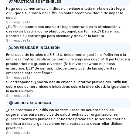
PRÁCTICAS SOSTENIBLES
Haga sus comentarios o indique un enlace a toda meta o estrategia
divulgada al público de Puffin Inn sobre sostenibilidad o de impacto
social.
Sin respuesta.
¿Puffin Inn cuenta con una estrategia centrada en la eliminación y
desvío de basura (como plásticos, papel, cartón, etc.)? De ser así,
describa su estrategia para eliminar y desviar la basura.
Sin respuesta.
DIVERSIDAD E INCLUSIÓN
En el caso de hoteles de E.E. U.U. únicamente, ¿están el Puffin Inn o la
empresa matriz certificados como una empresa cuyo 51 % pertenece a
propietarios de grupos diversos (51% diverse owned business
enterprise, BE)? De ser así, indique como cuál de las siguientes
empresas está certificado.
Sin respuesta.
Si corresponde, ¿podría dar un enlace al informe público del Puffin Inn
sobre sus compromisos e iniciativas sobre la diversidad, la igualdad y
la inclusividad?
Sin respuesta.
SALUD Y SEGURIDAD
¿Las prácticas de Puffin Inn se formularon de acuerdo con las
sugerencias para servicios de salud hechas por organizaciones
gubernamentales públicas o entidades privadas? De ser así, escriba
una lista de las organizaciones empleadas para desarrollar dichas
prácticas.
Sin respuesta.