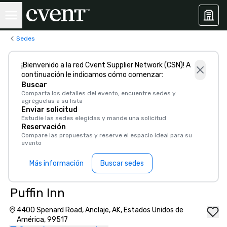
Sedes
¡Bienvenido a la red Cvent Supplier Network (CSN)! A
continuación le indicamos cómo comenzar:
Buscar
Comparta los detalles del evento, encuentre sedes y
agréguelas a su lista
Enviar solicitud
Estudie las sedes elegidas y mande una solicitud
Reservación
Compare las propuestas y reserve el espacio ideal para su
evento
Más información
Buscar sedes
Puffin Inn
4400 Spenard Road, Anclaje, AK, Estados Unidos de
América, 99517