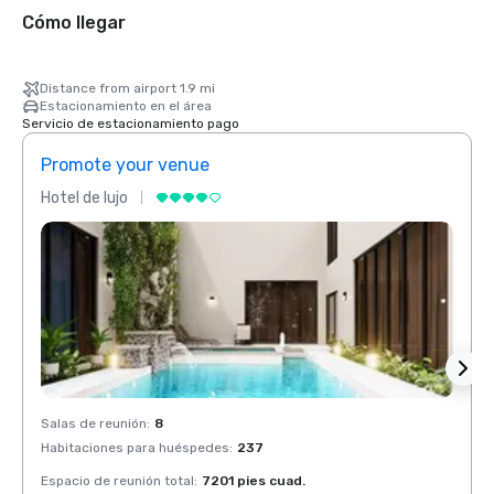
Cómo llegar
Distance from airport 1.9 mi
Estacionamiento en el área
Servicio de estacionamiento pago
Promote your venue
Prom
Hotel de lujo
Hotel 
Salas de reunión
:
8
Salas 
Habitaciones para huéspedes
:
237
Habit
Espacio de reunión total
:
7201 pies cuad.
Espaci