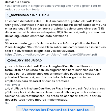
desviar la basura.
Yes, Participate in single stream recycling and have a green roof to 
reduce our carbon footprint.
DIVERSIDAD E INCLUSIÓN
En el caso de hoteles de E.E. U.U. únicamente, ¿están el Hyatt Place
Arlington/Courthouse Plaza o la empresa matriz certificados como una
empresa cuyo 51 % pertenece a propietarios de grupos diversos (51%
diverse owned business enterprise, BE)? De ser así, indique como cuál
de las siguientes empresas está certificado.
NA
Si corresponde, ¿podría dar un enlace al informe público del Hyatt
Place Arlington/Courthouse Plaza sobre sus compromisos e iniciativas
sobre la diversidad, la igualdad y la inclusividad?
https://about.hyatt.com/content/dam/hyatt/woc/DEIReport.pdf
SALUD Y SEGURIDAD
¿Las prácticas de Hyatt Place Arlington/Courthouse Plaza se
formularon de acuerdo con las sugerencias para servicios de salud
hechas por organizaciones gubernamentales públicas o entidades
privadas? De ser así, escriba una lista de las organizaciones
empleadas para desarrollar dichas prácticas.
Yes : Hyatt
¿Hyatt Place Arlington/Courthouse Plaza limpia y desinfecta las áreas
públicas y las instalaciones de acceso al público (como las salas de
reuniones, los restaurantes, las áreas de ascensor, etc.)? De ser así,
describa toda nueva medida implementada.
No
Ver todas las Preguntas frecuentes