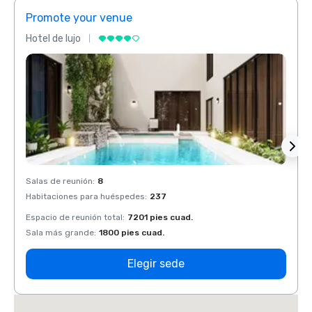
Promote your venue
Prom
Hotel de lujo
Hotel 
Salas de reunión
:
8
Salas 
Habitaciones para huéspedes
:
237
Habit
Espacio de reunión total
:
7201 pies cuad.
Espaci
Sala más grande
:
1800 pies cuad.
Sala 
Elegir sede