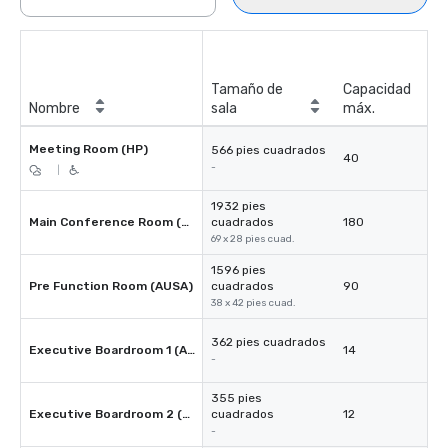
Tamaño de
Capacidad
Nombre
sala
máx.
Meeting Room (HP)
566 pies cuadrados
40
-
|
1932 pies
Main Conference Room (AUSA)
cuadrados
180
69 x 28 pies cuad.
1596 pies
Pre Function Room (AUSA)
cuadrados
90
38 x 42 pies cuad.
362 pies cuadrados
Executive Boardroom 1 (AUSA)
14
-
355 pies
Executive Boardroom 2 (AUSA)
cuadrados
12
-