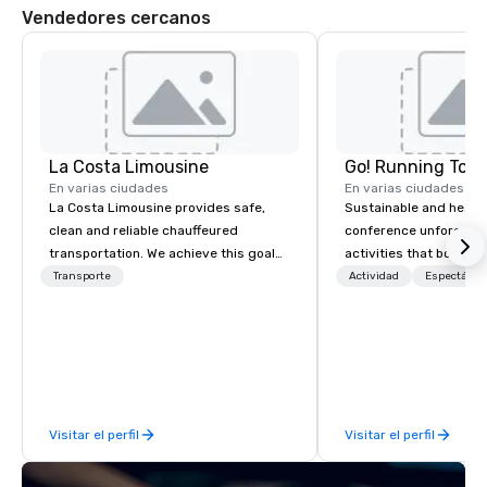
Vendedores cercanos
La Costa Limousine
Go! Running Tour
En varias ciudades
En varias ciudades
La Costa Limousine provides safe,
Sustainable and healt
clean and reliable chauffeured
conference unforgetta
transportation. We achieve this goal
activities that boost 
with highly trained chauffeurs, the
lower carbon footprint
Transporte
Actividad
Espectácul
newest vehicles available and a
world on the run with e
commitment to Five Star service. The
running guides.
difference between La Costa
Limousine and other companies can
be explained using one word – quality.
From our perfectly maintained fleet of
Visitar el perfil
Visitar el perfil
late model luxury vehicles to the
highly experienced and professional
team of chauffeurs and support staff;