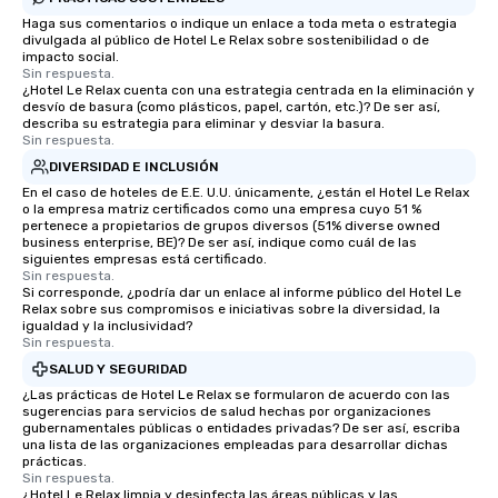
Haga sus comentarios o indique un enlace a toda meta o estrategia
divulgada al público de Hotel Le Relax sobre sostenibilidad o de
impacto social.
Sin respuesta.
¿Hotel Le Relax cuenta con una estrategia centrada en la eliminación y
desvío de basura (como plásticos, papel, cartón, etc.)? De ser así,
describa su estrategia para eliminar y desviar la basura.
Sin respuesta.
DIVERSIDAD E INCLUSIÓN
En el caso de hoteles de E.E. U.U. únicamente, ¿están el Hotel Le Relax
o la empresa matriz certificados como una empresa cuyo 51 %
pertenece a propietarios de grupos diversos (51% diverse owned
business enterprise, BE)? De ser así, indique como cuál de las
siguientes empresas está certificado.
Sin respuesta.
Si corresponde, ¿podría dar un enlace al informe público del Hotel Le
Relax sobre sus compromisos e iniciativas sobre la diversidad, la
igualdad y la inclusividad?
Sin respuesta.
SALUD Y SEGURIDAD
¿Las prácticas de Hotel Le Relax se formularon de acuerdo con las
sugerencias para servicios de salud hechas por organizaciones
gubernamentales públicas o entidades privadas? De ser así, escriba
una lista de las organizaciones empleadas para desarrollar dichas
prácticas.
Sin respuesta.
¿Hotel Le Relax limpia y desinfecta las áreas públicas y las