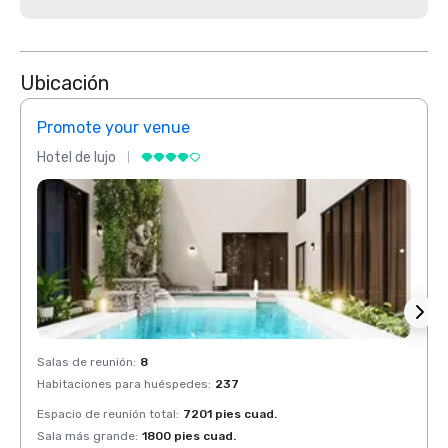
Ubicación
Promote your venue
Prom
Hotel de lujo
Hotel 
Salas de reunión
:
8
Salas 
Habitaciones para huéspedes
:
237
Habit
Espacio de reunión total
:
7201 pies cuad.
Espaci
Sala más grande
:
1800 pies cuad.
Sala 