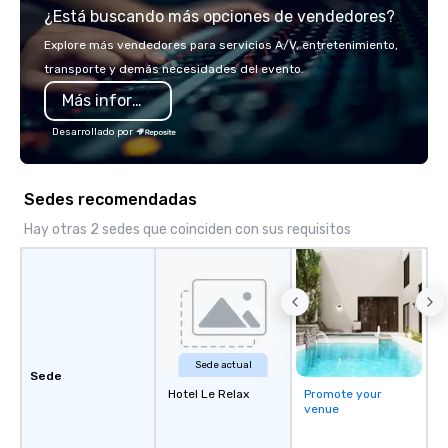
¿Está buscando más opciones de vendedores?
you will know quality when you travel
with La Costa Limousine.
Explore más vendedores para servicios A/V, entretenimiento,
transporte y demás necesidades del evento.
Más información
Desarrollado por
Sedes recomendadas
Hay otras 2 sedes que coinciden con sus requisitos
Sede actual
Sede
Hotel Le Relax
Promote your
venue