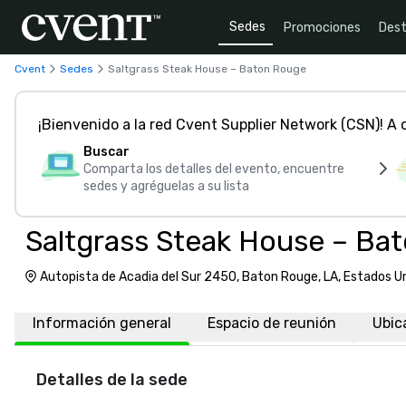
Sedes
Promociones
Dest
Cvent
Sedes
Saltgrass Steak House – Baton Rouge
¡Bienvenido a la red Cvent Supplier Network (CSN)! A
Buscar
Comparta los detalles del evento, encuentre
sedes y agréguelas a su lista
Saltgrass Steak House – Ba
Autopista de Acadia del Sur 2450, Baton Rouge, LA, Estados 
Información general
Espacio de reunión
Ubic
Detalles de la sede