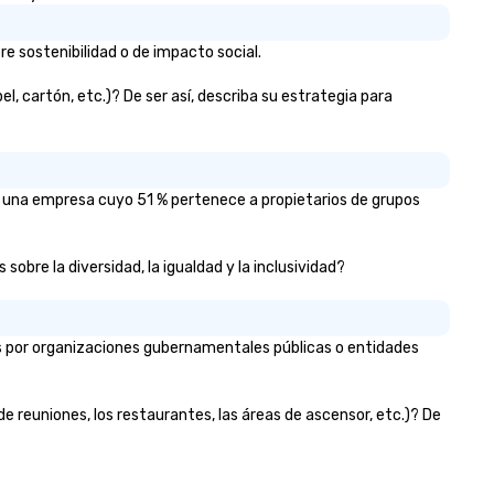
wling again - Sit bored at a
e group dinner Experience The
ty's Haunted Past with Your
e sostenibilidad o de impacto social.
re Team On this special
ening, you and your team will
 cartón, etc.)? De ser así, describa su estrategia para
ve the perfect opportunity to
t to know each other better!
ur guide is well-versed in local
lture, so you can expect a fun,
o una empresa cuyo 51 % pertenece a propietarios de grupos
gaging, and spooky event.
obre la diversidad, la igualdad y la inclusividad?
s por organizaciones gubernamentales públicas o entidades
e reuniones, los restaurantes, las áreas de ascensor, etc.)? De