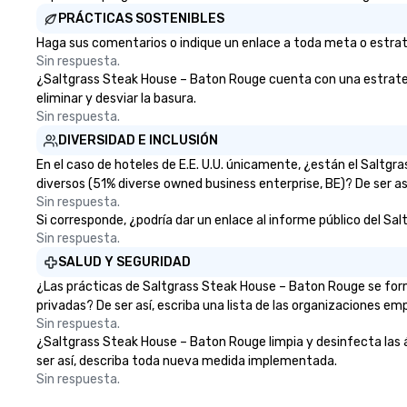
take pride in not 
PRÁCTICAS SOSTENIBLES
woman owned bus
family-owned c
Haga sus comentarios o indique un enlace a toda meta o estrate
Sin respuesta.
¿Saltgrass Steak House – Baton Rouge cuenta con una estrategia
eliminar y desviar la basura.
Sin respuesta.
DIVERSIDAD E INCLUSIÓN
En el caso de hoteles de E.E. U.U. únicamente, ¿están el Salt
diversos (51% diverse owned business enterprise, BE)? De ser as
Sin respuesta.
Si corresponde, ¿podría dar un enlace al informe público del Sal
Sin respuesta.
SALUD Y SEGURIDAD
¿Las prácticas de Saltgrass Steak House – Baton Rouge se form
privadas? De ser así, escriba una lista de las organizaciones em
Sin respuesta.
¿Saltgrass Steak House – Baton Rouge limpia y desinfecta las ár
ser así, describa toda nueva medida implementada.
Sin respuesta.