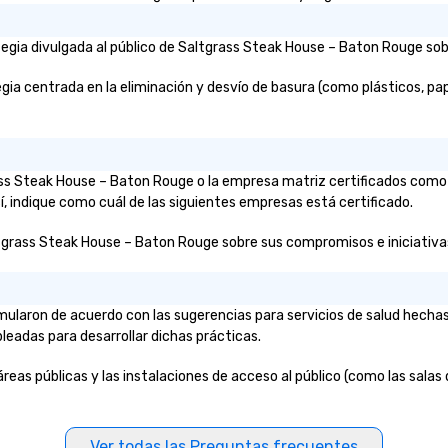
only being a
multilingual team supports clients
bo
iness but also a
in French, Spanish, and English,
larg
ompany.
with additional language support
Ci
gia divulgada al público de Saltgrass Steak House – Baton Rouge sobr
available as needed. As a Travelife
Enti
Certified DMC, we are committed
ev
 centrada en la eliminación y desvío de basura (como plásticos, papel,
to sustainability, ethical business
ha
practices, and responsible
ge
tourism. With experience across
Yo
destinations like New York City,
cu
grass Steak House – Baton Rouge o la empresa matriz certificados com
Miami, Los Angeles, San Francisco,
en
í, indique como cuál de las siguientes empresas está certificado.
Las Vegas, Chicago, Nashville, and
New Orleans, we combine
tgrass Steak House – Baton Rouge sobre sus compromisos e iniciativas s
creativity, local expertise, and
trusted on-the-ground support
to bring each event to life.
ularon de acuerdo con las sugerencias para servicios de salud hecha
pleadas para desarrollar dichas prácticas.
eas públicas y las instalaciones de acceso al público (como las salas d
Ver todas las Preguntas frecuentes