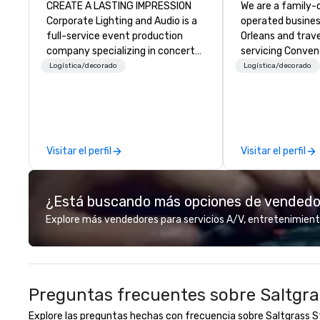
CREATE A LASTING IMPRESSION
We are a family
Corporate Lighting and Audio is a
operated busines
full-service event production
Orleans and trav
company specializing in concerts,
servicing Conven
conferences, conventions,
shows. Tradeshows and events
Logística/decorado
Logística/decorado
festivals, meetings, and special
can run smoothl
events. Our dynamic technical
the experience o
experts creatively transform
Productions. Fro
spaces into unique visual, tonal,
event to freight 
and phonic experiences that
our job is to mak
Visitar el perfil
Visitar el perfil
make lasting impressions on
success. Regardl
audiences.
location we can 
need when you ne
¿Está buscando más opciones de vended
Conferences, ev
conventions, tra
Explore más vendedores para servicios A/V, entretenimient
meetings, and fes
specialty. For ov
combined years o
continuously has
Preguntas frecuentes sobre Saltgr
outstanding revi
events we have 
Explore las preguntas hechas con frecuencia sobre Saltgrass St