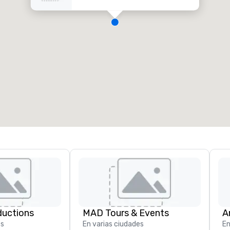
ductions
MAD Tours & Events
A
es
En varias ciudades
En