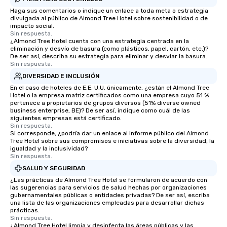
Haga sus comentarios o indique un enlace a toda meta o estrategia
divulgada al público de Almond Tree Hotel sobre sostenibilidad o de
impacto social.
Sin respuesta.
¿Almond Tree Hotel cuenta con una estrategia centrada en la
eliminación y desvío de basura (como plásticos, papel, cartón, etc.)?
De ser así, describa su estrategia para eliminar y desviar la basura.
Sin respuesta.
DIVERSIDAD E INCLUSIÓN
En el caso de hoteles de E.E. U.U. únicamente, ¿están el Almond Tree
Hotel o la empresa matriz certificados como una empresa cuyo 51 %
pertenece a propietarios de grupos diversos (51% diverse owned
business enterprise, BE)? De ser así, indique como cuál de las
siguientes empresas está certificado.
Sin respuesta.
Si corresponde, ¿podría dar un enlace al informe público del Almond
Tree Hotel sobre sus compromisos e iniciativas sobre la diversidad, la
igualdad y la inclusividad?
Sin respuesta.
SALUD Y SEGURIDAD
¿Las prácticas de Almond Tree Hotel se formularon de acuerdo con
las sugerencias para servicios de salud hechas por organizaciones
gubernamentales públicas o entidades privadas? De ser así, escriba
una lista de las organizaciones empleadas para desarrollar dichas
prácticas.
Sin respuesta.
¿Almond Tree Hotel limpia y desinfecta las áreas públicas y las