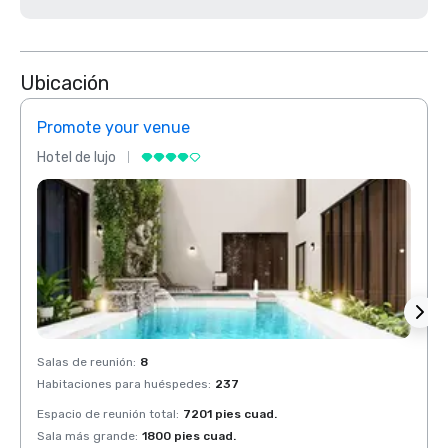
Ubicación
Promote your venue
Prom
Hotel de lujo
Hotel 
Salas de reunión
:
8
Salas 
Habitaciones para huéspedes
:
237
Habit
Espacio de reunión total
:
7201 pies cuad.
Espaci
Sala más grande
:
1800 pies cuad.
Sala 