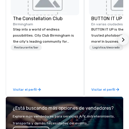
The Constellation Club
BUTTON IT UP
Birmingham
En varias ciudades
Step into a world of endless
BUTTON IT UP is the S
possibilities. City Club Birmingham is
trusted photobooth pro
the city's leading community for
more! In business for 35+ years, we
purpose and connection in the heart
have the largest varie
Restaurante/bar
Logística/decorado
of the downtown business district. At
photo/video booths a
31 floors in the sky, Members and
activations to make s
guests embark on culinary
make memories last a l
adventures, experience next-level
networking, host elevated meetings
and events, and engage in lively
Visitar el perfil
Visitar el perfil
socials while overlooking breathtaking
city views.
¿Está buscando más opciones de vendedores?
Explore más vendedores para servicios A/V, entretenimiento,
transporte y demás necesidades del evento.