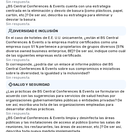
Sin respuesta.
¿B5 Central Conferences & Events cuenta con una estrategia
centrada en la eliminación y desvío de basura (como plásticos, papel,
cartón, etc.)? De ser así, describa su estrategia para eliminar y
desviar la basura.
Sin respuesta.
DIVERSIDAD E INCLUSIÓN
En el caso de hoteles de E.E. U.U. únicamente, ¿están el B5 Central
Conferences & Events o la empresa matriz certificados como una
empresa cuyo 51 % pertenece a propietarios de grupos diversos (51%
diverse owned business enterprise, BE)? De ser así, indique como cuál
de las siguientes empresas está certificado.
Sin respuesta.
Si corresponde, ¿podría dar un enlace al informe público del B5
Central Conferences & Events sobre sus compromisos e iniciativas
sobre la diversidad, la igualdad y la inclusividad?
Sin respuesta.
SALUD Y SEGURIDAD
¿Las prácticas de B5 Central Conferences & Events se formularon de
acuerdo con las sugerencias para servicios de salud hechas por
organizaciones gubernamentales públicas o entidades privadas? De
ser así, escriba una lista de las organizaciones empleadas para
desarrollar dichas prácticas.
Sin respuesta.
¿B5 Central Conferences & Events limpia y desinfecta las áreas
públicas y las instalaciones de acceso al público (como las salas de
reuniones, los restaurantes, las áreas de ascensor, etc.)? De ser así,
describa toda nueva medida implementada.