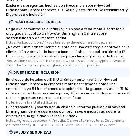
Explore las preguntas hechas con frecuencia sobre Novotel
Birmingham Centre respecto a la Salud y seguridad, Sostenibilidad, y
Diversidad e inclusión
PRÁCTICAS SOSTENIBLES
Haga sus comentarios o indique un enlace a toda meta o estrategia
divulgada al público de Novotel Birmingham Centre sobre
sostenibilidad o de impacto social.
https://all.accor.com/fr/sustainable-development/index.shtml
¿Novotel Birmingham Centre cuenta con una estrategia centrada en la
eliminación y desvío de basura (como plásticos, papel, cartón, etc.)?
De ser así, describa su estrategia para eliminar y desviar la basura.
Yes, Action : Sort your  hazardous waste & at least 2 types of waste 
from the following: paper, glass, cardboard or plastic
DIVERSIDAD E INCLUSIÓN
En el caso de hoteles de E.E. U.U. únicamente, ¿están el Novotel
Birmingham Centre o la empresa matriz certificados como una
empresa cuyo 51 % pertenece a propietarios de grupos diversos (51%
diverse owned business enterprise, BE)? De ser así, indique como cuál
de las siguientes empresas está certificado.
Hotel not in the United States
Si corresponde, ¿podría dar un enlace al informe público del Novotel
Birmingham Centre sobre sus compromisos e iniciativas sobre la
diversidad, la igualdad y la inclusividad?
https://group.accor.com/-/media/Corporate/Investors/Documents-
de-reference/OPT_ACCOR_DEU_2021_MEL_US_300322.pdf
SALUD Y SEGURIDAD