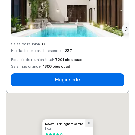
Salas de reunión
:
8
Salas 
Habitaciones para huéspedes
:
237
Habit
Espacio de reunión total
:
7201 pies cuad.
Espaci
Sala más grande
:
1800 pies cuad.
Sala 
Elegir sede
Novotel Birmingham Centre
Hotel
4 de 5