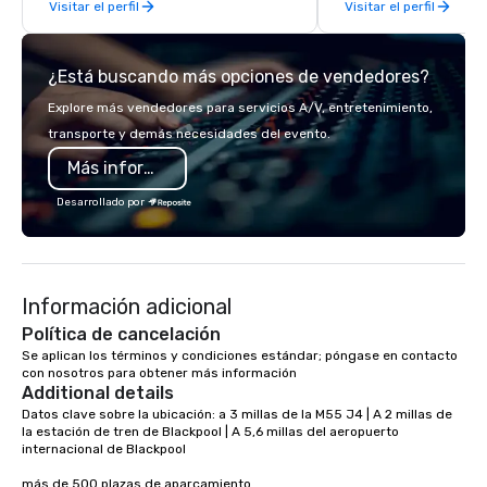
Visitar el perfil
Visitar el perfil
late model luxury vehic
highly experienced an
team of chauffeurs and
¿Está buscando más opciones de vendedores?
you will know quality 
with La Costa Limousi
Explore más vendedores para servicios A/V, entretenimiento,
transporte y demás necesidades del evento.
Más información
Desarrollado por
Información adicional
Política de cancelación
Se aplican los términos y condiciones estándar; póngase en contacto 
con nosotros para obtener más información
Additional details
Datos clave sobre la ubicación: a 3 millas de la M55 J4 | A 2 millas de 
la estación de tren de Blackpool | A 5,6 millas del aeropuerto 
internacional de Blackpool 

más de 500 plazas de aparcamiento