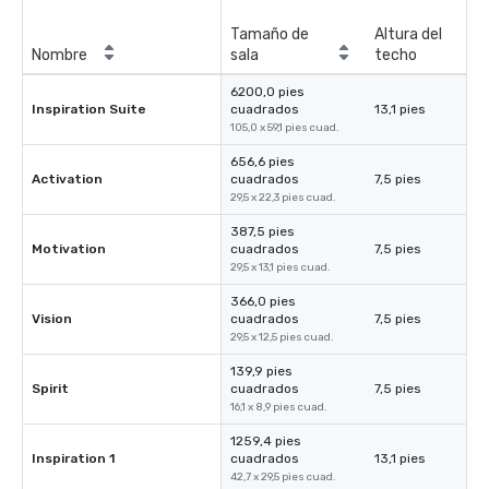
Tamaño de
Altura del
Nombre
sala
techo
6200,0 pies
Inspiration Suite
cuadrados
13,1 pies
105,0 x 59,1 pies cuad.
656,6 pies
Activation
cuadrados
7,5 pies
29,5 x 22,3 pies cuad.
387,5 pies
Motivation
cuadrados
7,5 pies
29,5 x 13,1 pies cuad.
366,0 pies
Vision
cuadrados
7,5 pies
29,5 x 12,5 pies cuad.
139,9 pies
Spirit
cuadrados
7,5 pies
16,1 x 8,9 pies cuad.
1259,4 pies
Inspiration 1
cuadrados
13,1 pies
42,7 x 29,5 pies cuad.