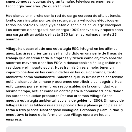
supercómodas, duchas de gran tamaño, televisores enormes y 
tecnología moderna. ¡No querrán irse!

Hay planes en marcha con la red de carga europea de alta potencia, 
Ionity, para instalar puntos de recarga para vehículos eléctricos en 
todos los hoteles Village y ya están disponibles en Village Blackpool. 
Los centros de carga utilizan energía 100% renovable y proporcionan 
una carga ultrarrápida de hasta 350 kW, en aproximadamente 23 
minutos. 

Village ha desarrollado una estrategia ESG integral en los últimos 
años. Las áreas prioritarias se han dividido en una serie de líneas de 
trabajo que abarcan toda la empresa y tienen como objetivo abordar 
nuestros mayores desafíos ESG: la descarbonización, la gestión de 
residuos y el impacto social. Nuestra misión es simple: tener un 
impacto positivo en las comunidades en las que operamos, tanto 
ambiental como socialmente. Sabemos que un futuro más sostenible 
está al alcance de la mano y queremos contribuir a conseguirlo. Nos 
esforzamos por ser miembros responsables de la comunidad y, al 
mismo tiempo, actuar como un centro para la comunidad local donde 
las personas puedan prosperar. Por eso creamos Village Green, 
nuestra estrategia ambiental, social y de gobierno (ESG). El marco de 
Village Green establece nuestras prioridades y planes principales en 
torno a tres pilares: Manténgase ecológico, Personas y Comunidad, y 
constituye la base de la forma en que Village opera en toda la 
empresa.