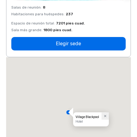
Salas de reunión
:
8
Salas 
Habitaciones para huéspedes
:
237
Habit
Espacio de reunión total
:
7201 pies cuad.
Espaci
Sala más grande
:
1800 pies cuad.
Sala 
Elegir sede
Village Blackpool
Hotel