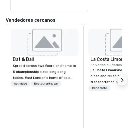
Vendedores cercanos
Bat & Ball
La Costa Limousi
En varias ciudades
Spread across two floors and home to
La Costa Limousine pr
5 championship sized ping pong
clean and reliable cha
tables, East London's home of epic
transportation. We ach
parties!
Actividad
Restaurante/bar
with highly trained cha
Transporte
newest vehicles availa
commitment to Five Star 
difference between La
Limousine and other 
be explained using one
From our perfectly mai