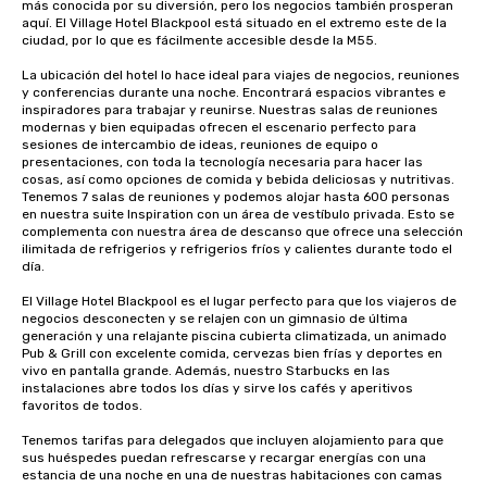
más conocida por su diversión, pero los negocios también prosperan 
aquí. El Village Hotel Blackpool está situado en el extremo este de la 
ciudad, por lo que es fácilmente accesible desde la M55.

La ubicación del hotel lo hace ideal para viajes de negocios, reuniones 
y conferencias durante una noche. Encontrará espacios vibrantes e 
inspiradores para trabajar y reunirse. Nuestras salas de reuniones 
modernas y bien equipadas ofrecen el escenario perfecto para 
sesiones de intercambio de ideas, reuniones de equipo o 
presentaciones, con toda la tecnología necesaria para hacer las 
cosas, así como opciones de comida y bebida deliciosas y nutritivas. 
Tenemos 7 salas de reuniones y podemos alojar hasta 600 personas 
en nuestra suite Inspiration con un área de vestíbulo privada. Esto se 
complementa con nuestra área de descanso que ofrece una selección 
ilimitada de refrigerios y refrigerios fríos y calientes durante todo el 
día. 

El Village Hotel Blackpool es el lugar perfecto para que los viajeros de 
negocios desconecten y se relajen con un gimnasio de última 
generación y una relajante piscina cubierta climatizada, un animado 
Pub & Grill con excelente comida, cervezas bien frías y deportes en 
vivo en pantalla grande. Además, nuestro Starbucks en las 
instalaciones abre todos los días y sirve los cafés y aperitivos 
favoritos de todos. 

Tenemos tarifas para delegados que incluyen alojamiento para que 
sus huéspedes puedan refrescarse y recargar energías con una 
estancia de una noche en una de nuestras habitaciones con camas 