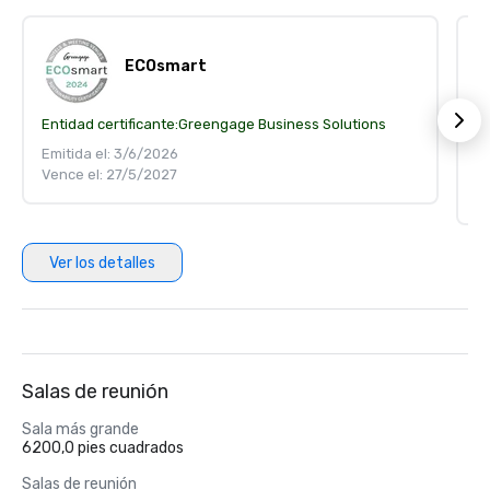
ECOsmart
Entidad certificante:
Greengage Business Solutions
S
En
Emitida el: 3/6/2026
Vence el: 27/5/2027
Em
V
Ver los detalles
Salas de reunión
Sala más grande
6200,0 pies cuadrados
Salas de reunión