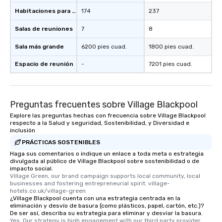
Habitaciones para huéspedes
174
237
Salas de reuniones
7
8
Sala más grande
6200 pies cuad.
1800 pies cuad.
Espacio de reunión
-
7201 pies cuad.
Preguntas frecuentes sobre Village Blackpool
Explore las preguntas hechas con frecuencia sobre Village Blackpool
respecto a la Salud y seguridad, Sostenibilidad, y Diversidad e
inclusión
PRÁCTICAS SOSTENIBLES
Haga sus comentarios o indique un enlace a toda meta o estrategia
divulgada al público de Village Blackpool sobre sostenibilidad o de
impacto social.
Village Green, our brand campaign supports local community, local 
businesses and fostering entrepreneurial spirit. village-
hotels.co.uk/village-green
¿Village Blackpool cuenta con una estrategia centrada en la
eliminación y desvío de basura (como plásticos, papel, cartón, etc.)?
De ser así, describa su estrategia para eliminar y desviar la basura.
Yes, Our strategy is high engagement with our third party provider, 