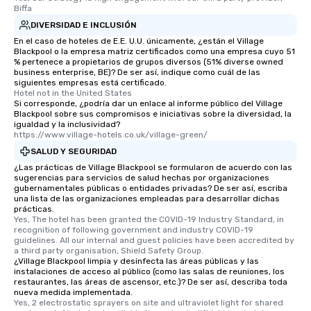
Biffa
DIVERSIDAD E INCLUSIÓN
En el caso de hoteles de E.E. U.U. únicamente, ¿están el Village
Blackpool o la empresa matriz certificados como una empresa cuyo 51
% pertenece a propietarios de grupos diversos (51% diverse owned
business enterprise, BE)? De ser así, indique como cuál de las
siguientes empresas está certificado.
Hotel not in the United States
Si corresponde, ¿podría dar un enlace al informe público del Village
Blackpool sobre sus compromisos e iniciativas sobre la diversidad, la
igualdad y la inclusividad?
https://www.village-hotels.co.uk/village-green/
SALUD Y SEGURIDAD
¿Las prácticas de Village Blackpool se formularon de acuerdo con las
sugerencias para servicios de salud hechas por organizaciones
gubernamentales públicas o entidades privadas? De ser así, escriba
una lista de las organizaciones empleadas para desarrollar dichas
prácticas.
Yes, The hotel has been granted the COVID-19 Industry Standard, in 
recognition of following government and industry COVID-19 
guidelines. All our internal and guest policies have been accredited by 
a third party organisation, Shield Safety Group.
¿Village Blackpool limpia y desinfecta las áreas públicas y las
instalaciones de acceso al público (como las salas de reuniones, los
restaurantes, las áreas de ascensor, etc.)? De ser así, describa toda
nueva medida implementada.
Yes, 2 electrostatic sprayers on site and ultraviolet light for shared 