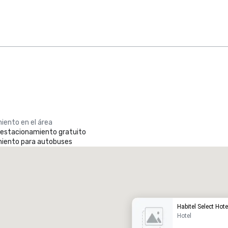
iento en el área
e estacionamiento gratuito
iento para autobuses
Promote your venue
otel de lujo
Habitel Select Hot
Hotel