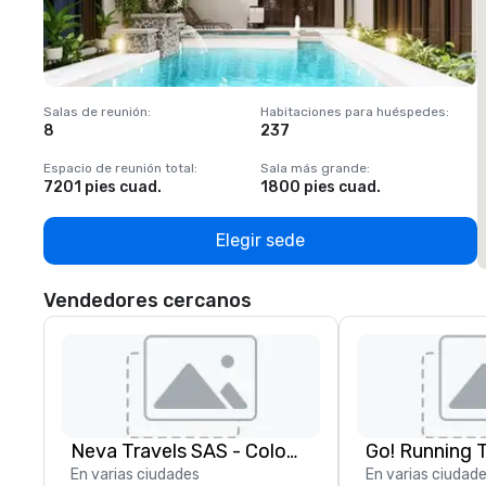
Salas de reunión
:
Habitaciones para huéspedes
:
S
8
237
1
Espacio de reunión total
:
Sala más grande
:
E
7201 pies cuad.
1800 pies cuad.
1
Elegir sede
Vendedores cercanos
Neva Travels SAS - Colombia Pass
Go! Running 
En varias ciudades
En varias ciudad