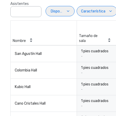
Asistentes
Disposiciön
Característica
Tamaño de
Nombre
sala
1 pies cuadrados
San Agustín Hall
-
1 pies cuadrados
Colombia Hall
-
1 pies cuadrados
Kubic Hall
-
1 pies cuadrados
Cano Cristales Hall
-