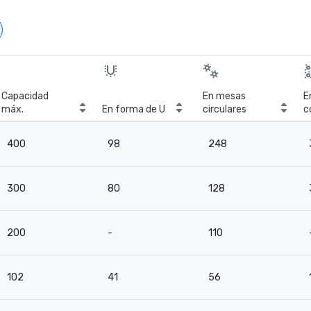
Capacidad
En mesas
E
máx.
En forma de U
circulares
c
c
400
98
248
300
80
128
200
-
110
102
41
56