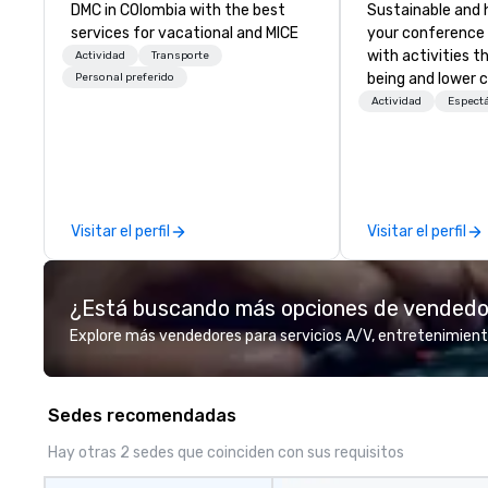
DMC in COlombia with the best
Sustainable and 
services for vacational and MICE
your conference
with activities t
Actividad
Transporte
being and lower c
Personal preferido
Explore the world
Actividad
Espect
expert local runn
Visitar el perfil
Visitar el perfil
¿Está buscando más opciones de vended
Explore más vendedores para servicios A/V, entretenimient
Sedes recomendadas
Hay otras 2 sedes que coinciden con sus requisitos