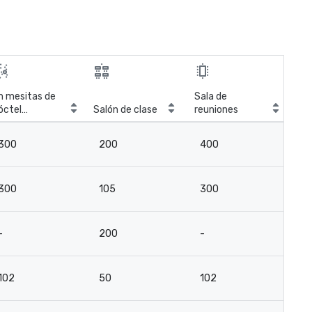
n mesitas de
Sala de
óctel
Salón de clase
reuniones
irculares
300
200
400
300
105
300
-
200
-
102
50
102