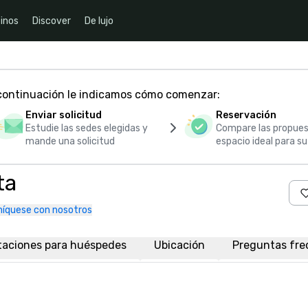
inos
Discover
De lujo
 continuación le indicamos cómo comenzar:
Enviar solicitud
Reservación
Estudie las sedes elegidas y
Compare las propues
mande una solicitud
espacio ideal para s
ta
íquese con nosotros
taciones para huéspedes
Ubicación
Preguntas fre