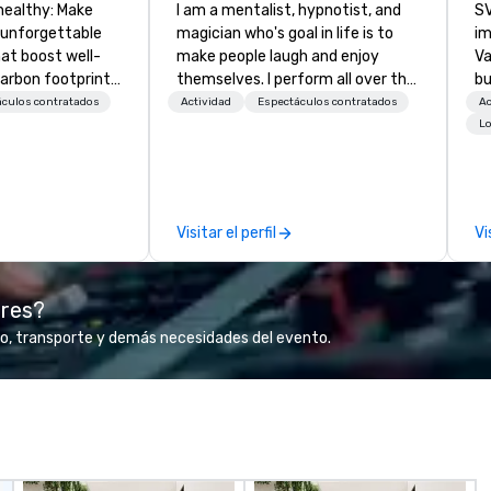
healthy: Make
I am a mentalist, hypnotist, and
SV
 unforgettable
magician who's goal in life is to
im
hat boost well-
make people laugh and enjoy
Va
arbon footprints.
themselves. I perform all over the
bu
 on the run with
world bringing my own unique
an
áculos contratados
Actividad
Espectáculos contratados
Ac
ing guides.
style of entertainment to
in
Lo
corporate and private functions. I
se
am a former award-winning
le
special education teacher who
th
wants nothing more than to help
ex
Visitar el perfil
Vi
you make your event a success.
de
co
gr
ores?
Va
mi
o, transporte y demás necesidades del evento.
fa
wa
in
de
me
un