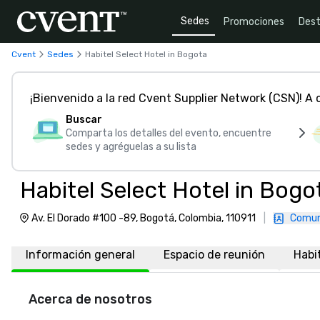
Sedes
Promociones
Dest
Cvent
Sedes
Habitel Select Hotel in Bogota
¡Bienvenido a la red Cvent Supplier Network (CSN)! A
Buscar
Comparta los detalles del evento, encuentre
sedes y agréguelas a su lista
Habitel Select Hotel in Bogo
Av. El Dorado #100 -89, Bogotá, Colombia, 110911
|
Comun
Información general
Espacio de reunión
Habi
Acerca de nosotros