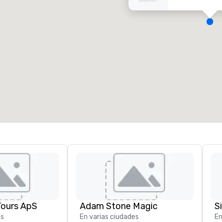
alas de reunión
:
Habitaciones para huéspedes
:
7
220
spacio de reunión total
:
Sala más grande
:
2.000 pies cuad.
4100 pies cuad.
Elegir sede
Tours ApS
Adam Stone Magic
es
En varias ciudades
En