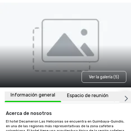
Ver la galería (5)
Información general
Espacio de reunión
Habi
Acerca de nosotros
El hotel Decameron Las Heliconias se encuentra en Quimbaya-Quindío, 
en una de las regiones más representativas de la zona cafetera 
colombiana. El hotel tiene una arquitectura típica de la región cafetera, 