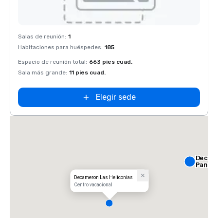
Removed from favorites
Salas de reunión
:
1
Habitaciones para huéspedes
:
185
Espacio de reunión total
:
663 pies cuad.
Sala más grande
:
11 pies cuad.
Elegir sede
Decam
Panac
Decameron Las Heliconias
Centro vacacional