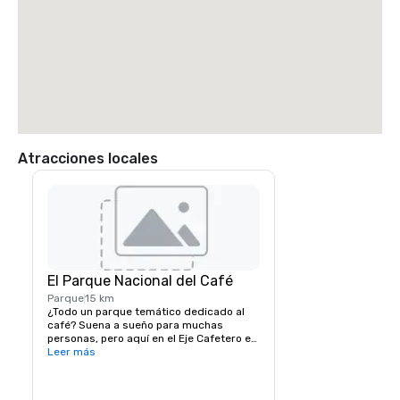
Atracciones locales
El Parque Nacional del Café
Parque
15 km
¿Todo un parque temático dedicado al 
café? Suena a sueño para muchas 
personas, pero aquí en el Eje Cafetero es 
una realidad. El Parque Nacional del Café, 
Leer más
que es propiedad de la Federación 
Nacional de Cafeteros y está gestionado 
por ella, no necesariamente ocupa un 