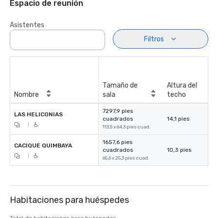
Espacio de reunión
Asistentes
Filtros
Tamaño de
Altura del
Nombre
sala
techo
7297,9 pies
LAS HELICONIAS
cuadrados
14,1 pies
|
113,5 x 64,3 pies cuad.
1657,6 pies
CACIQUE QUIMBAYA
cuadrados
10,3 pies
|
65,6 x 25,3 pies cuad.
Habitaciones para huéspedes