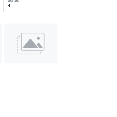
Suites
4