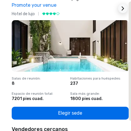
Promote your venue
Hotel de lujo
H
Salas de reunión
:
Habitaciones para huéspedes
:
S
8
237
1
Espacio de reunión total
:
Sala más grande
:
E
7201 pies cuad.
1800 pies cuad.
1
Elegir sede
Vendedores cercanos