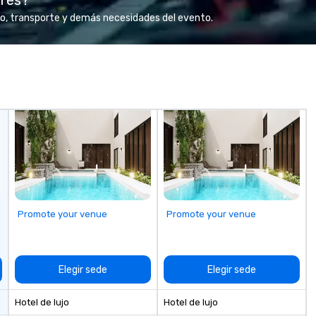
mi
o, transporte y demás necesidades del evento.
fa
wa
in
de
me
un
fo
cu
se
Promote your venue
Promote your venue
Elegir sede
Elegir sede
Hotel de lujo
Hotel de lujo