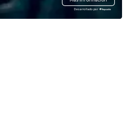
ndsets driving the world's
from the confines of a single
Desarrollado por
stest-growing companies, or
location, Covert Cocktail Clu
lk away with a practical
brings the speakeasy right to
novation playbook, SVEA
door—be it at your home, offic
livers programming that is
bar mitzvah, dinner party,
morable, substantive, and
bachelor/ette party or anyw
iquely rooted in the Valley. Ideal
you choose!
r groups of 10–200. Fully
stomizable by industry,
niority, and objectives.