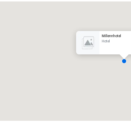
Promote your venue
otel de lujo
Millennhotel
Hotel
alas de reunión
:
Habitaciones para huéspedes
:
7
220
spacio de reunión total
:
Sala más grande
:
2.000 pies cuad.
4100 pies cuad.
Elegir sede