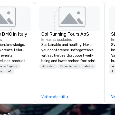
 DMC in Italy
Go! Running Tours ApS
es
En varias ciudades
En
ion, knowledge,
Sustainable and healthy: Make
SV
 create tailor-
your conference unforgettable
im
 events,
with activities that boost well-
Va
etings, product
being and lower carbon footprints.
bu
ury travel
Explore the world on the run with
an
ades/regalos
Actividad
Espectáculos contratados
Ac
ur Clients. Based
expert local running guides.
in
es
+5
Lo
e you to discover
se
 viewing our
le
attached, and to
th
ny further
ex
Visitar el perfil
Vi
llaboration
de
co
gr
ores?
Va