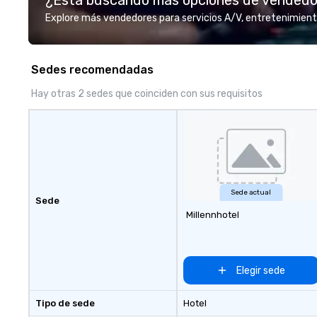
and support staff; you will know
Explore más vendedores para servicios A/V, entretenimient
quality when you travel with La
Costa Limousine.
Sedes recomendadas
Hay otras 2 sedes que coinciden con sus requisitos
Sede actual
Sede
Millennhotel
Elegir sede
Tipo de sede
Hotel