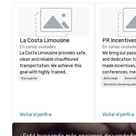
La Costa Limousine
PR Incentives
En varias ciudades
En varias ciudad
La Costa Limousine provides safe,
We bring our pass
clean and reliable chauffeured
and dedication to
transportation. We achieve this
made incentives,
goal with highly trained
conferences, me
chauffeurs, the newest vehicles
launches, and lux
Transporte
Actividad
Amenid
available and a commitment to
experiences for o
Servicios de banquet
Five Star service. The difference
in Italy, we invit
between La Costa Limousine and
more about us by
other companies can be explained
Company Profile 
using one word – quality. From our
contact us for a
Visitar el perfil
Visitar el perfil
perfectly maintained fleet of late
information or co
model luxury vehicles to the
opportunities.
highly experienced and
¿Está buscando más opciones de vended
professional team of chauffeurs