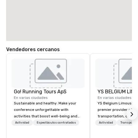
Vendedores cercanos
Go! Running Tours ApS
En varias ciudades
En varias ciudades
Sustainable and healthy: Make your
YS Belgium Limousine 
conference unforgettable with
premier provider of lu
activities that boost well-being and
transportation, offer
lower carbon footprints. Explore the
blend of elegance, pro
Actividad
Espectáculos contratados
Actividad
Transporte
world on the run with expert local
and comfort. Serving c
running guides.
Belgium, we cater to a