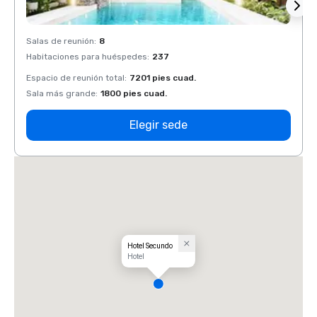
Salas de reunión
:
8
Salas 
Habitaciones para huéspedes
:
237
Habit
Espacio de reunión total
:
7201 pies cuad.
Espaci
Sala más grande
:
1800 pies cuad.
Sala 
Elegir sede
Hotel Secundo
Hotel