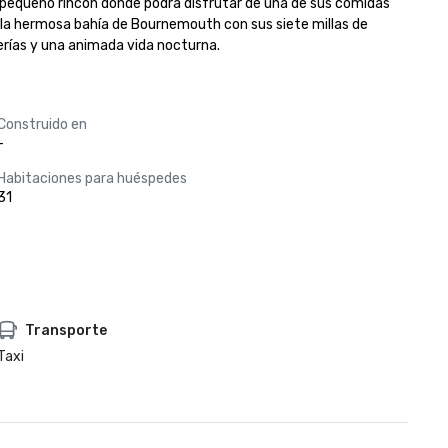
pequeño rincón donde podrá disfrutar de una de sus comidas 
e la hermosa bahía de Bournemouth con sus siete millas de 
terías y una animada vida nocturna.
Construido en
-
Habitaciones para huéspedes
31
Transporte
Taxi