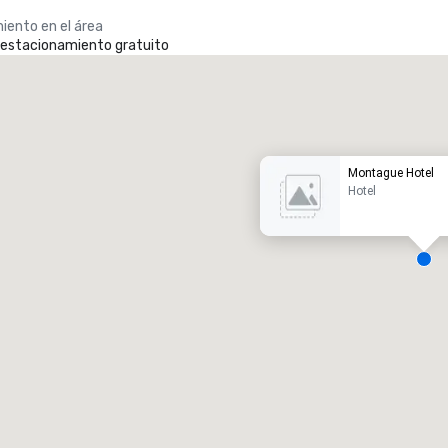
iento en el área
e estacionamiento gratuito
Promote your venue
otel de lujo
Montague Hotel
Hotel
alas de reunión
:
Habitaciones para huéspedes
:
7
220
spacio de reunión total
:
Sala más grande
:
2.000 pies cuad.
4100 pies cuad.
Elegir sede