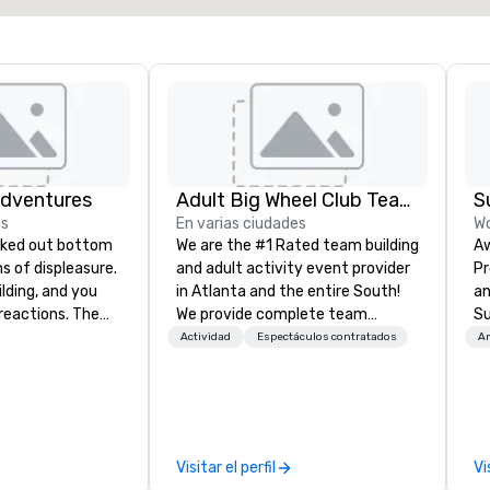
Adventures
Adult Big Wheel Club Team Building & Custom Events
S
es
En varias ciudades
Wo
We are the #1 Rated team building
Aw
ghs of displeasure.
and adult activity event provider
Pr
lding, and you
in Atlanta and the entire South!
an
actions. The
We provide complete team
Su
er ropes course,
building challenge events for
tr
Actividad
Espectáculos contratados
A
(gasp!)
work/corporate events,
em
 keeping your
conferences, expos, private
br
m from their
events, social groups, & Film/TV.
or
more stress than
Events are fully hosted and
of
orkplace. But not
facilitated and include PA System
en
Visitar el perfil
Vi
ventures. Your
with music, Giant start line, 15 f
mi