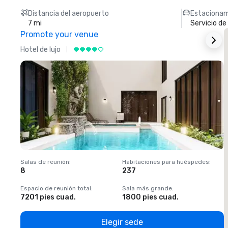
Distancia del aeropuerto
Estacionam
7 mi
Servicio d
Promote your venue
Hotel de lujo
H
Salas de reunión
:
Habitaciones para huéspedes
:
S
8
237
1
Espacio de reunión total
:
Sala más grande
:
E
7201 pies cuad.
1800 pies cuad.
1
Elegir sede