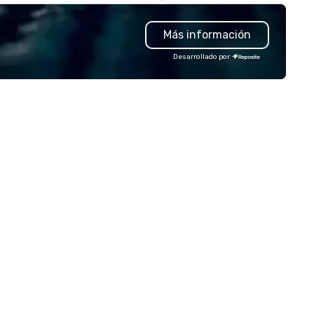
ag, and fully branded corporate
and design experts ensures y
ft solutions. Our team supports
event is not only unforgettab
Más información
st turnarounds, small or large
but also hassle-free, handlin
ograms, and decorated items
challenges before they arise.
Desarrollado por
th your logo. Whether you need
multiple awards, including 5 a
preciation gifts, premium
Conventa Crossover 2023, ou
ophies, or curated swag for
proven expertise guarantees
ents, we make it easy to source
quality.
gh-quality, on-brand products
at show gratitude and reinforce
ur culture.