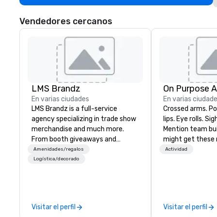
Vendedores cercanos
LMS Brandz
On Purpose 
En varias ciudades
En varias ciudad
LMS Brandz is a full-service
Crossed arms. Poked out bottom
agency specializing in trade show
lips. Eye rolls. Si
merchandise and much more.
Mention team bui
From booth giveaways and
might get these re
branded apparel to executive
thought of anoth
Amenidades/regalos
Actividad
gifting, displays, banners, signage,
forced togetherness or 
Logística/decorado
fulfillment, logistics, shipping,
trust falls while
along with e-commerce solutions
already busy tea
we handle it all. While there are
work can create 
many promotional companies to
staying at the w
Visitar el perfil
Visitar el perfil
choose from, our 20+ years of
with On Purpose Ad