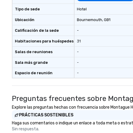
and enhance skills
problem solving, 
Tipo de sede
Hotel
together. Team building and
bonding with On 
Ubicación
Bournemouth
, GB1
Adventures brin
Calificación de la sede
-
members together
driven, purposefu
Habitaciones para huéspedes
31
make a big impre
generate a genu
Salas de reuniones
-
response, keepi
productive and en
Sala más grande
-
enhancement hap
Espacio de reunión
-
life relatable str
takeaways aren’t
forgotten or lost
fun ends. Let us help you
Preguntas frecuentes sobre Montag
strengthen your
purpose.
Explore las preguntas hechas con frecuencia sobre Montague Hote
PRÁCTICAS SOSTENIBLES
Haga sus comentarios o indique un enlace a toda meta o estrate
Sin respuesta.