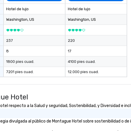
 like collective
client’s location, or if you need a
while having fun
venue we will source one for you.
Hotel de lujo
Hotel de lujo
We are based in Atlanta GA and
Purpose
can travel through out the South
Washington
, US
Washington
, US
gs your team
east and beyond.
 in exciting,
l activities that
237
220
ssion and
ine team
8
17
ng them
gaged. Skill
1800 pies cuad.
4100 pies cuad.
pens in a real-
7201 pies cuad.
12.000 pies cuad.
ucture, so your
 easily
 as soon as the
ue Hotel
 team - on
l respecto a la Salud y seguridad, Sostenibilidad, y Diversidad e inc
gia divulgada al público de Montague Hotel sobre sostenibilidad o de 