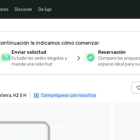
inos
Discover
De lujo
 continuación le indicamos cómo comenzar:
Enviar solicitud
Reservación
Estudie las sedes elegidas y
Compare las propues
mande una solicitud
espacio ideal para s
terra, H2 5 H
|
Comuníquese con nosotros