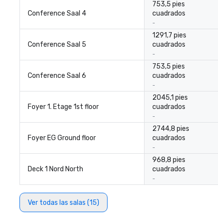
753,5 pies
Conference Saal 4
cuadrados
-
1291,7 pies
Conference Saal 5
cuadrados
-
753,5 pies
Conference Saal 6
cuadrados
-
2045,1 pies
Foyer 1. Etage 1st floor
cuadrados
-
2744,8 pies
Foyer EG Ground floor
cuadrados
-
968,8 pies
Deck 1 Nord North
cuadrados
-
Ver todas las salas (15)