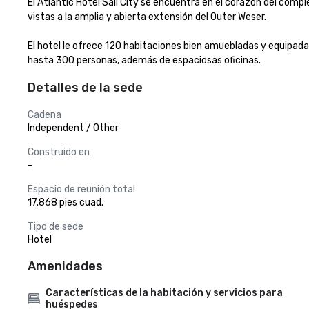
El Atlantic Hotel Sail City se encuentra en el corazón del compl
vistas a la amplia y abierta extensión del Outer Weser.

El hotel le ofrece 120 habitaciones bien amuebladas y equipadas
hasta 300 personas, además de espaciosas oficinas.
Detalles de la sede
Cadena
Independent / Other
Construido en
-
Espacio de reunión total
17.868 pies cuad.
Tipo de sede
Hotel
Amenidades
Características de la habitación y servicios para
huéspedes