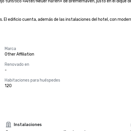
ejo turístico «Alter/Neuer Hafen» de Bremerhaven, justo en el dique del 
. El edificio cuenta, además de las instalaciones del hotel, con mode
Marca
Other Affiliation
Renovado en
-
Habitaciones para huéspedes
120
Instalaciones