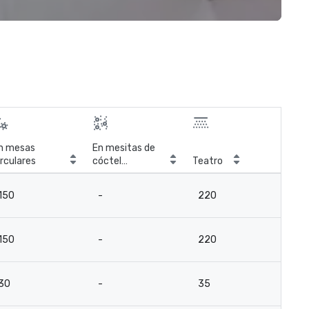
n mesas
En mesitas de
irculares
cóctel
Teatro
Sal
circulares
150
-
220
14
150
-
220
14
30
-
35
3