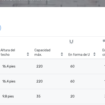
Altura del
Capacidad
E
techo
máx.
En forma de U
c
16,4 pies
220
60
16,4 pies
220
60
9,8 pies
35
20