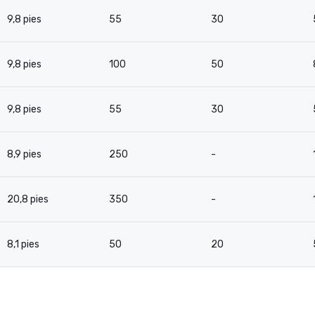
9,8 pies
55
30
9,8 pies
100
50
9,8 pies
55
30
8,9 pies
250
-
20,8 pies
350
-
8,1 pies
50
20