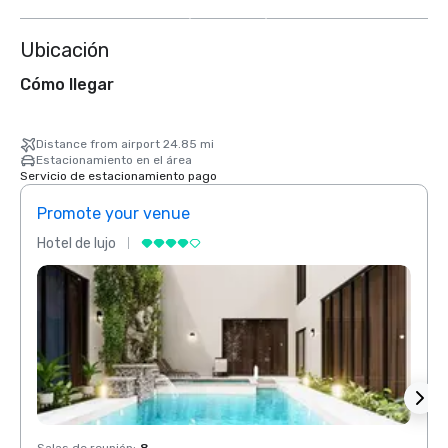
más
Ubicación
Cómo llegar
Distance from airport 24.85 mi
Estacionamiento en el área
Servicio de estacionamiento pago
Promote your venue
Prom
Hotel de lujo
Hotel 