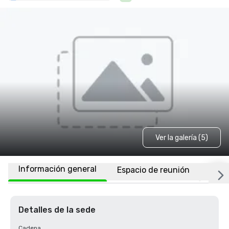
Ver la galería (5)
Información general
Espacio de reunión
Habi
Detalles de la sede
Cadena