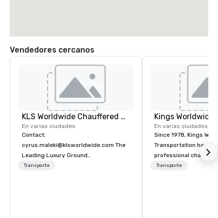
Vendedores cercanos
KLS Worldwide Chauffered Services
En varias ciudades
En varias ciudades
Contact:
Since 1978, Kings Wor
cyrus.maleki@klsworldwide.com The
Transportation has deli
Leading Luxury Ground
professional chauffeu
Transportation company since 1998
transportation solutio
Transporte
Transporte
travelers and meeting
worldwide. Headquart
Oklahoma City, OK we 
seamless service thr
than 500 cities across