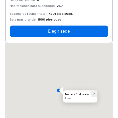
Salas de reunión
:
8
Salas 
Habitaciones para huéspedes
:
237
Habit
Espacio de reunión total
:
7201 pies cuad.
Espaci
Sala más grande
:
1800 pies cuad.
Sala 
Elegir sede
Mercure Bridgwater
Hotel