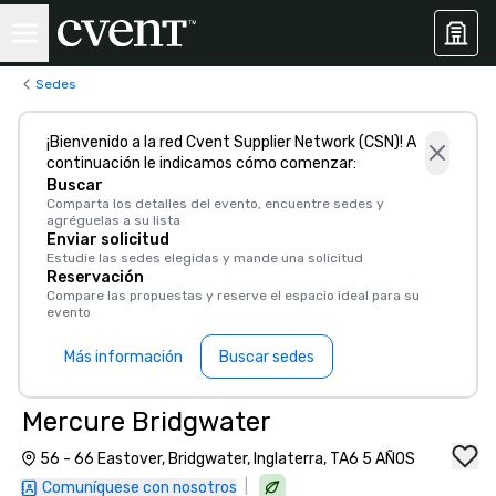
Sedes
¡Bienvenido a la red Cvent Supplier Network (CSN)! A
continuación le indicamos cómo comenzar:
Buscar
Comparta los detalles del evento, encuentre sedes y
agréguelas a su lista
Enviar solicitud
Estudie las sedes elegidas y mande una solicitud
Reservación
Compare las propuestas y reserve el espacio ideal para su
evento
Más información
Buscar sedes
Mercure Bridgwater
56 - 66 Eastover, Bridgwater, Inglaterra, TA6 5 AÑOS
|
Comuníquese con nosotros