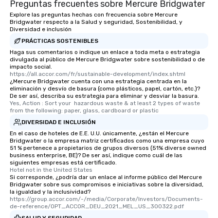
Preguntas frecuentes sobre Mercure Bridgwater
Explore las preguntas hechas con frecuencia sobre Mercure
Bridgwater respecto a la Salud y seguridad, Sostenibilidad, y
Diversidad e inclusión
PRÁCTICAS SOSTENIBLES
Haga sus comentarios o indique un enlace a toda meta o estrategia
divulgada al público de Mercure Bridgwater sobre sostenibilidad o de
impacto social.
https://all.accor.com/fr/sustainable-development/index.shtml
¿Mercure Bridgwater cuenta con una estrategia centrada en la
eliminación y desvío de basura (como plásticos, papel, cartón, etc.)?
De ser así, describa su estrategia para eliminar y desviar la basura.
Yes, Action : Sort your  hazardous waste & at least 2 types of waste 
from the following: paper, glass, cardboard or plastic
DIVERSIDAD E INCLUSIÓN
En el caso de hoteles de E.E. U.U. únicamente, ¿están el Mercure
Bridgwater o la empresa matriz certificados como una empresa cuyo
51 % pertenece a propietarios de grupos diversos (51% diverse owned
business enterprise, BE)? De ser así, indique como cuál de las
siguientes empresas está certificado.
Hotel not in the United States
Si corresponde, ¿podría dar un enlace al informe público del Mercure
Bridgwater sobre sus compromisos e iniciativas sobre la diversidad,
la igualdad y la inclusividad?
https://group.accor.com/-/media/Corporate/Investors/Documents-
de-reference/OPT_ACCOR_DEU_2021_MEL_US_300322.pdf
SALUD Y SEGURIDAD