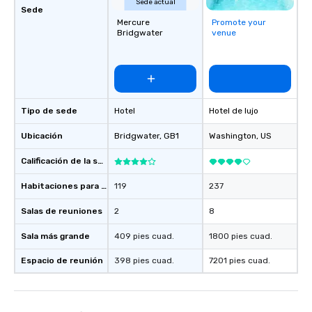
Sede actual
Sede
Mercure
Promote your
Bridgwater
venue
Tipo de sede
Hotel
Hotel de lujo
Ubicación
Bridgwater
, GB1
Washington
, US
Calificación de la sede
Habitaciones para huéspedes
119
237
Salas de reuniones
2
8
Sala más grande
409 pies cuad.
1800 pies cuad.
Espacio de reunión
398 pies cuad.
7201 pies cuad.