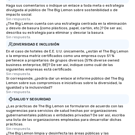
Haga sus comentarios o indique un enlace a toda meta o estrategia
divulgada al público de The Big Lemon sobre sostenibilidad o de
impacto social.
Sin respuesta.
¿The Big Lemon cuenta con una estrategia centrada en la eliminación
y desvío de basura (como plásticos, papel, cartón, etc.)? De ser así,
describa su estrategia para eliminar y desviar la basura.
Sin respuesta.
DIVERSIDAD E INCLUSIÓN
En el caso de hoteles de E.E. U.U. únicamente, ¿están el The Big Lemon
o la empresa matriz certificados como una empresa cuyo 51 %
pertenece a propietarios de grupos diversos (51% diverse owned
business enterprise, BE)? De ser así, indique como cuál de las
siguientes empresas está certificado.
Sin respuesta.
Si corresponde, ¿podría dar un enlace al informe público del The Big
Lemon sobre sus compromisos e iniciativas sobre la diversidad, la
igualdad y la inclusividad?
Sin respuesta.
SALUD Y SEGURIDAD
¿Las prácticas de The Big Lemon se formularon de acuerdo con las
sugerencias para servicios de salud hechas por organizaciones
gubernamentales públicas o entidades privadas? De ser así, escriba
una lista de las organizaciones empleadas para desarrollar dichas
prácticas.
Sin respuesta.
¿The Big Lemon limpia y desinfecta las áreas públicas y las