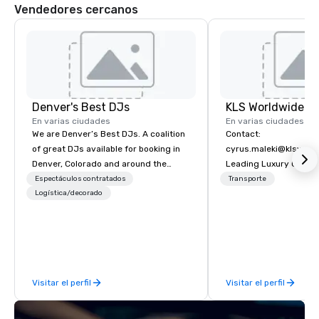
Vendedores cercanos
Denver's Best DJs
En varias ciudades
En varias ciudades
We are Denver’s Best DJs. A coalition
Contact:
of great DJs available for booking in
cyrus.maleki@klsworl
Denver, Colorado and around the
Leading Luxury Groun
world. We can rock any type of party
Transportation compa
Espectáculos contratados
Transporte
from nightclubs and promotional
Logística/decorado
events to amazing weddings, proms,
company parties, school dances, pool
parties, graduation parties and store
promotions.
Visitar el perfil
Visitar el perfil