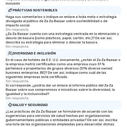
professionals for our g
inclusión
flexibility, and reliable
PRÁCTICAS SOSTENIBLES
Haga sus comentarios o indique un enlace a toda meta o estrategia
divulgada al público de Za Za Bazaar sobre sostenibilidad o de
impacto social.
Sin respuesta.
¿Za Za Bazaar cuenta con una estrategia centrada en la eliminación y
desvío de basura (como plásticos, papel, cartón, etc.)? De ser así,
describa su estrategia para eliminar y desviar la basura.
Sin respuesta.
DIVERSIDAD E INCLUSIÓN
En el caso de hoteles de E.E. U.U. únicamente, ¿están el Za Za Bazaar o
la empresa matriz certificados como una empresa cuyo 51 %
pertenece a propietarios de grupos diversos (51% diverse owned
business enterprise, BE)? De ser así, indique como cuál de las
siguientes empresas está certificado.
Sin respuesta.
Si corresponde, ¿podría dar un enlace al informe público del Za Za
Bazaar sobre sus compromisos e iniciativas sobre la diversidad, la
igualdad y la inclusividad?
Sin respuesta.
SALUD Y SEGURIDAD
¿Las prácticas de Za Za Bazaar se formularon de acuerdo con las
sugerencias para servicios de salud hechas por organizaciones
gubernamentales públicas o entidades privadas? De ser así, escriba
una lista de las organizaciones empleadas para desarrollar dichas