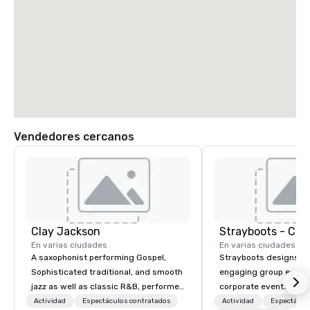
Vendedores cercanos
Clay Jackson
En varias ciudades
En varias ciudades
A saxophonist performing Gospel,
Strayboots designs an
Sophisticated traditional, and smooth
engaging group experi
jazz as well as classic R&B, performed
corporate events arou
instrumentally on the tenor, alto, and
We operate in 300+ citi
Actividad
Espectáculos contratados
Actividad
Espectácul