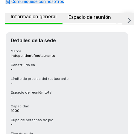
Comuníquese con nosotros
Información general
Espacio de reunión
Ubic
Detalles de la sede
Marca
Independent Restaurants
Construido en
-
Límite de precios del restaurante
-
Espacio de reunión total
-
Capacidad
1000
Cupo de personas de pie
-
Tipo de sede