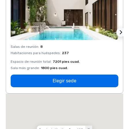
Salas de reunión
:
8
Salas 
Habitaciones para huéspedes
:
237
Habit
Espacio de reunión total
:
7201 pies cuad.
Espaci
Sala más grande
:
1800 pies cuad.
Sala 
Elegir sede