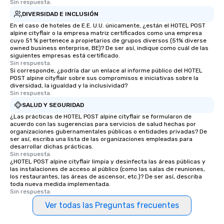
Sin respuesta.
DIVERSIDAD E INCLUSIÓN
En el caso de hoteles de E.E. U.U. únicamente, ¿están el HOTEL POST
alpine cityflair o la empresa matriz certificados como una empresa
cuyo 51 % pertenece a propietarios de grupos diversos (51% diverse
owned business enterprise, BE)? De ser así, indique como cuál de las
siguientes empresas está certificado.
Sin respuesta.
Si corresponde, ¿podría dar un enlace al informe público del HOTEL
POST alpine cityflair sobre sus compromisos e iniciativas sobre la
diversidad, la igualdad y la inclusividad?
Sin respuesta.
SALUD Y SEGURIDAD
¿Las prácticas de HOTEL POST alpine cityflair se formularon de
acuerdo con las sugerencias para servicios de salud hechas por
organizaciones gubernamentales públicas o entidades privadas? De
ser así, escriba una lista de las organizaciones empleadas para
desarrollar dichas prácticas.
Sin respuesta.
¿HOTEL POST alpine cityflair limpia y desinfecta las áreas públicas y
las instalaciones de acceso al público (como las salas de reuniones,
los restaurantes, las áreas de ascensor, etc.)? De ser así, describa
toda nueva medida implementada.
Sin respuesta.
Ver todas las Preguntas frecuentes