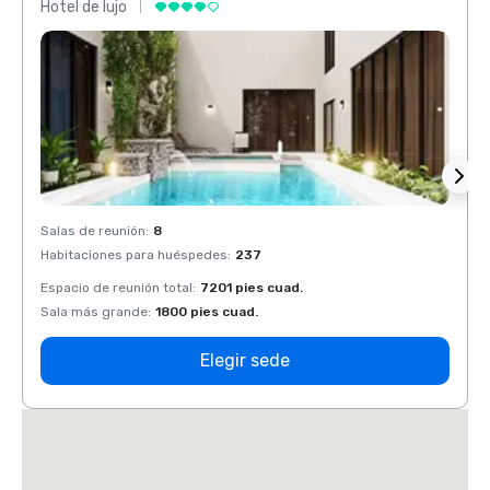
Hotel de lujo
Hotel 
Salas de reunión
:
8
Salas 
Habitaciones para huéspedes
:
237
Habit
Espacio de reunión total
:
7201 pies cuad.
Espaci
Sala más grande
:
1800 pies cuad.
Sala 
Elegir sede