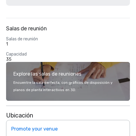
Salas de reunión
Salas de reunión
1
Capacidad
35
Explore las salas de reuniones
Encuentre la sala perfecta, con gráficos de disposición y
planos de planta interactivos en 3D.
Ubicación
Promote your venue
Prom