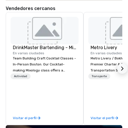
Vendedores cercanos
DrinkMaster Bartending - Mixology Team Building
Metro Livery
En varias ciudades
En varias ciudades
Team Building Craft Cocktail Classes -
Metro Livery / Bokhari
In-Person Boston. Our Cocktail-
Premier Charter & Eve
making Mixology class offers a
Transportation Servin
complete turnkey solution for your
with Style, Comfort & R
Actividad
Transporte
next group event or bonding
Whether you're planni
experience. We have an exceptional
retreat, wedding celeb
event space with an amazing vibe,
festival, or sporting e
perfect for social gatherings. Mocktail
Coaches delivers sea
options are available.
transportation solution
your needs. Based in N
Visitar el perfil
Visitar el perfil
serving all of Tenness
neighboring states. We