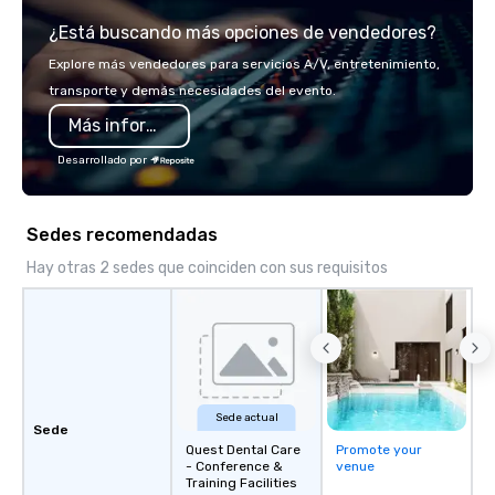
luxury charter buses, 
¿Está buscando más opciones de vendedores?
shuttles, and private 
Why Event Planners C
Explore más vendedores para servicios A/V, entretenimiento,
Diverse Fleet: Sedans 
transporte y demás necesidades del evento.
passenger motor coa
Más información
Professional Drivers: T
profile events Custom
Desarrollado por
Scheduling Branded Ex
Custom wraps & signag
Services: Champagne 
Sedes recomendadas
carpet arrivals Ideal f
Events & Conferences
Hay otras 2 sedes que coinciden con sus requisitos
Rehearsal Dinners Mus
Festivals Sports Team
& School Group Trips A
& Hotel Shuttles Servi
Tennessee and surroun
Sede actual
Sede
Quest Dental Care
Promote your
- Conference &
venue
Training Facilities