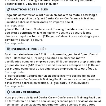
- Conference & Training Facilities respecto a la Salud y seguridad,
Sostenibilidad, y Diversidad e inclusión
PRÁCTICAS SOSTENIBLES
Haga sus comentarios o indique un enlace a toda meta o estrategia
divulgada al público de Quest Dental Care - Conference & Training
Facilities sobre sostenibilidad o de impacto social.
Sin respuesta.
¿Quest Dental Care - Conference & Training Facilities cuenta con una
estrategia centrada en la eliminación y desvío de basura (como
plásticos, papel, cartón, etc.)? De ser así, describa su estrategia para
eliminar y desviar la basura.
Sin respuesta.
DIVERSIDAD E INCLUSIÓN
En el caso de hoteles de E.E. U.U. únicamente, ¿están el Quest Dental
Care - Conference & Training Facilities o la empresa matriz
certificados como una empresa cuyo 51 % pertenece a propietarios de
grupos diversos (51% diverse owned business enterprise, BE)? De ser
así, indique como cuál de las siguientes empresas está certificado.
Sin respuesta.
Si corresponde, ¿podría dar un enlace al informe público del Quest
Dental Care - Conference & Training Facilities sobre sus compromisos
e iniciativas sobre la diversidad, la igualdad y la inclusividad?
Sin respuesta.
SALUD Y SEGURIDAD
¿Las prácticas de Quest Dental Care - Conference & Training Facilities
se formularon de acuerdo con las sugerencias para servicios de salud
hechas por organizaciones gubernamentales públicas o entidades