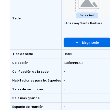
with additional language support
available as needed. As a Travelife
Certified DMC, we are committed
to sustainability, ethical business
Sede actual
Sede
practices, and responsible
Hideaway Santa Barbara
tourism. With experience across
destinations like New York City,
Miami, Los Angeles, San Francisco,
Las Vegas, Chicago, Nashville, and
Elegir sede
New Orleans, we combine
creativity, local expertise, and
Tipo de sede
Hotel
trusted on-the-ground support
to bring each event to life.
Ubicación
california
, US
Calificación de la sede
-
Habitaciones para huéspedes
-
Salas de reuniones
-
Sala más grande
-
Espacio de reunión
-