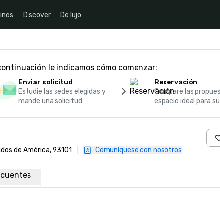
inos
Discover
De lujo
 continuación le indicamos cómo comenzar:
Enviar solicitud
Reservación
Estudie las sedes elegidas y
Compare las propues
mande una solicitud
espacio ideal para s
nidos de América, 93101
|
Comuníquese con nosotros
ecuentes