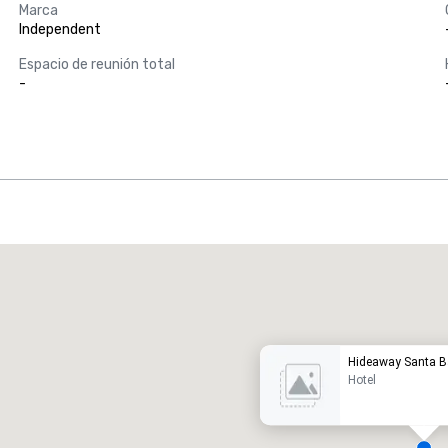
Marca
Independent
Espacio de reunión total
-
Promote your venue
otel de lujo
Hideaway Santa B
Hotel