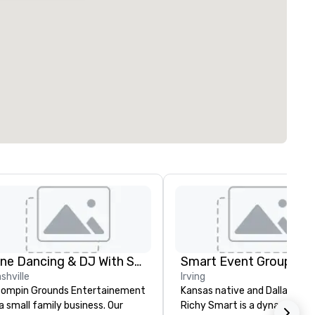
Line Dancing & DJ With Stompin Grounds
Smart Event Group
shville
Irving
ompin Grounds Entertainement
Kansas native and Dallas-bas
 a small family business. Our
Richy Smart is a dynamic and