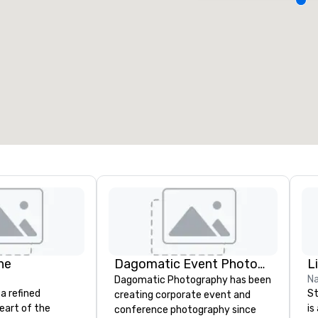
alas de reunión
:
Habitaciones para huéspedes
:
7
220
spacio de reunión total
:
Sala más grande
:
2.000 pies cuad.
4100 pies cuad.
Elegir sede
ne
Dagomatic Event Photography
Na
Dagomatic Photography has been
 a refined
St
creating corporate event and
heart of the
is
conference photography since