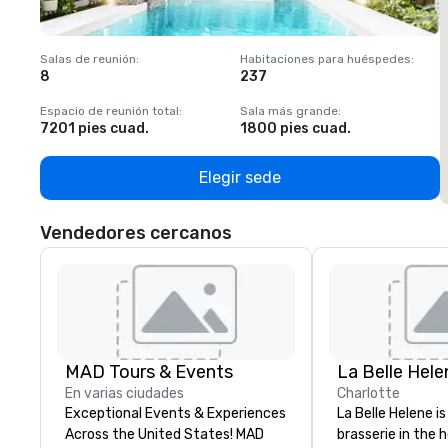
Salas de reunión
:
Habitaciones para huéspedes
:
S
8
237
1
Espacio de reunión total
:
Sala más grande
:
E
7201 pies cuad.
1800 pies cuad.
1
Elegir sede
Vendedores cercanos
MAD Tours & Events
La Belle Hele
En varias ciudades
Charlotte
Exceptional Events & Experiences
La Belle Helene is
Across the United States! MAD
brasserie in the 