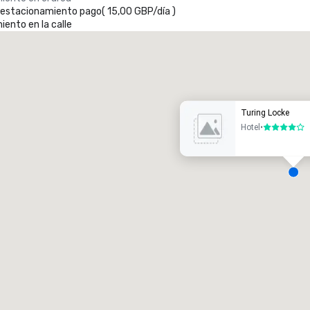
e estacionamiento pago
(
15,00 GBP
/
día
)
ento en la calle
Promote your venue
otel de lujo
Turing Locke
Hotel
•
4 de 5
alas de reunión
:
Habitaciones para huéspedes
:
7
220
spacio de reunión total
:
Sala más grande
:
2.000 pies cuad.
4100 pies cuad.
Elegir sede