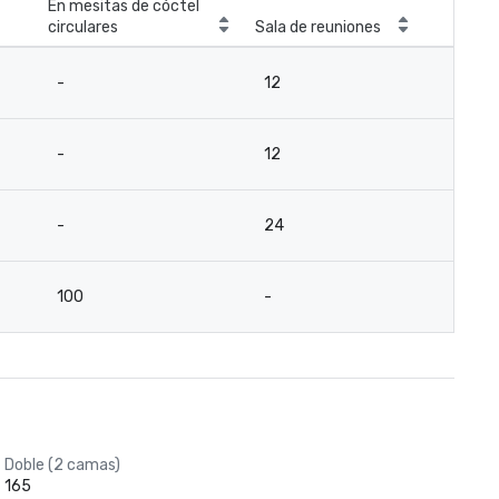
En mesitas de cóctel
circulares
Sala de reuniones
-
12
-
12
-
24
100
-
Doble (2 camas)
165