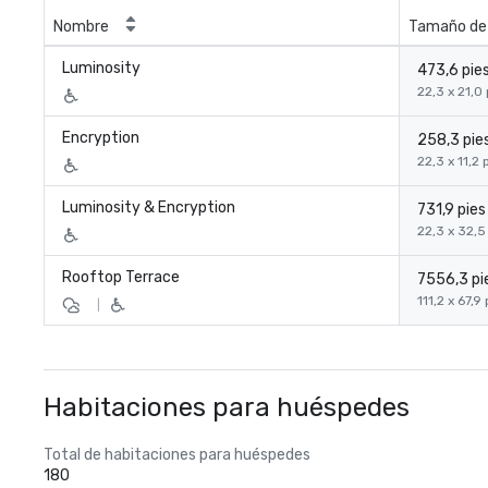
Nombre
Tamaño de 
Luminosity
473,6 pie
22,3 x 21,0
Encryption
258,3 pie
22,3 x 11,2 
Luminosity & Encryption
731,9 pie
22,3 x 32,5
Rooftop Terrace
7556,3 pi
111,2 x 67,9
|
Habitaciones para huéspedes
Total de habitaciones para huéspedes
180