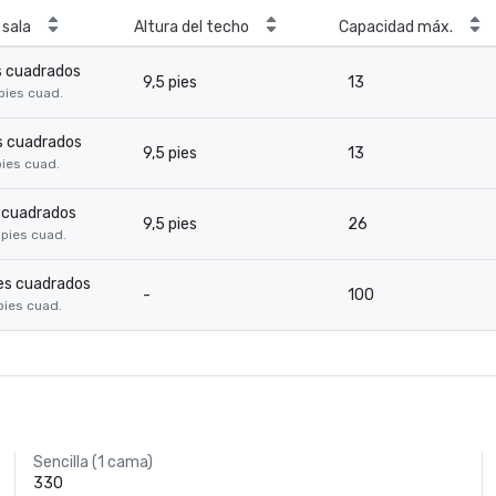
sala
Altura del techo
Capacidad máx.
s cuadrados
9,5 pies
13
 pies cuad.
s cuadrados
9,5 pies
13
pies cuad.
s cuadrados
9,5 pies
26
 pies cuad.
es cuadrados
-
100
 pies cuad.
Sencilla (1 cama)
330