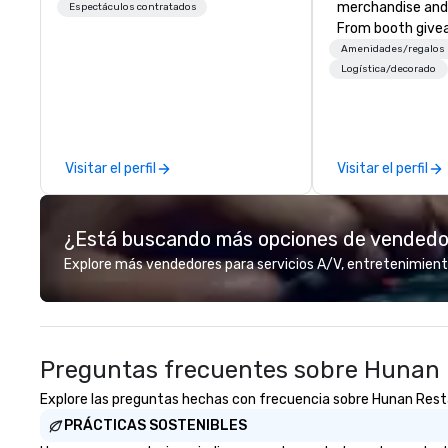
merchandise and
Espectáculos contratados
From booth give
branded apparel 
Amenidades/regalos
gifting, displays,
Logística/decorado
fulfillment, logist
along with e-co
we handle it all. While there are
many promotiona
Visitar el perfil
Visitar el perfil
choose from, our
industry experie
commitment to 
¿Está buscando más opciones de vended
customer service
deliver smart, rel
Explore más vendedores para servicios A/V, entretenimient
designed to mak
experience seam
to finish. We are also a certified
WOSB.
Preguntas frecuentes sobre Hunan
Explore las preguntas hechas con frecuencia sobre Hunan Restaur
PRÁCTICAS SOSTENIBLES