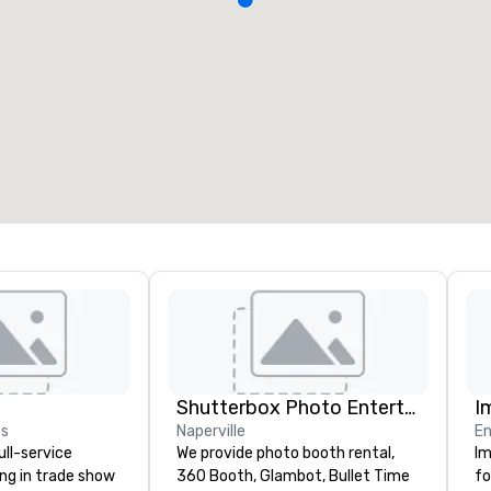
Shutterbox Photo Entertainment
I
es
Naperville
En
ull-service
We provide photo booth rental,
Im
ing in trade show
360 Booth, Glambot, Bullet Time
fo