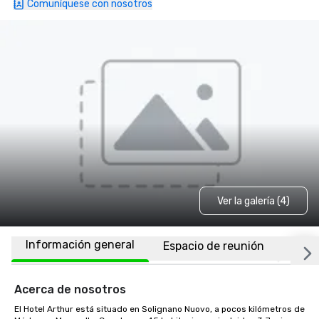
Comuníquese con nosotros
Ver la galería (4)
Información general
Espacio de reunión
Habi
Acerca de nosotros
El Hotel Arthur está situado en Solignano Nuovo, a pocos kilómetros de 