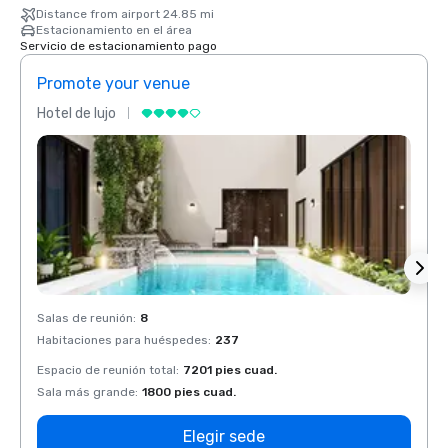
Distance from airport 24.85 mi
Estacionamiento en el área
Servicio de estacionamiento pago
Promote your venue
Prom
Hotel de lujo
Hotel 
Salas de reunión
:
8
Salas 
Habitaciones para huéspedes
:
237
Habit
Espacio de reunión total
:
7201 pies cuad.
Espaci
Sala más grande
:
1800 pies cuad.
Sala 
Elegir sede