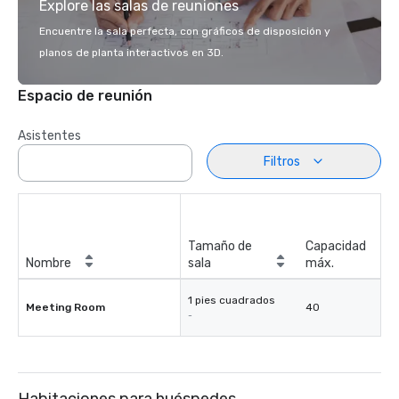
Explore las salas de reuniones
Encuentre la sala perfecta, con gráficos de disposición y
planos de planta interactivos en 3D.
Espacio de reunión
Asistentes
Filtros
Tamaño de
Capacidad
Nombre
sala
máx.
1 pies cuadrados
Meeting Room
40
-