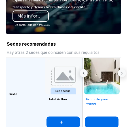
Explore más vendedores para servicios A/V, entretenimiento,
transporte y demás necesidades del evento.
Más información
Desarrollado por
Sedes recomendadas
Hay otras 2 sedes que coinciden con sus requisitos
Sede actual
Sede
Hotel Arthur
Promote your
venue