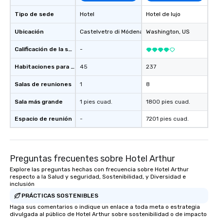
Tipo de sede
Hotel
Hotel de lujo
Ubicación
Castelvetro di Módena
, IT
Washington
, US
Calificación de la sede
-
Habitaciones para huéspedes
45
237
Salas de reuniones
1
8
Sala más grande
1 pies cuad.
1800 pies cuad.
Espacio de reunión
-
7201 pies cuad.
Preguntas frecuentes sobre Hotel Arthur
Explore las preguntas hechas con frecuencia sobre Hotel Arthur
respecto a la Salud y seguridad, Sostenibilidad, y Diversidad e
inclusión
PRÁCTICAS SOSTENIBLES
Haga sus comentarios o indique un enlace a toda meta o estrategia
divulgada al público de Hotel Arthur sobre sostenibilidad o de impacto