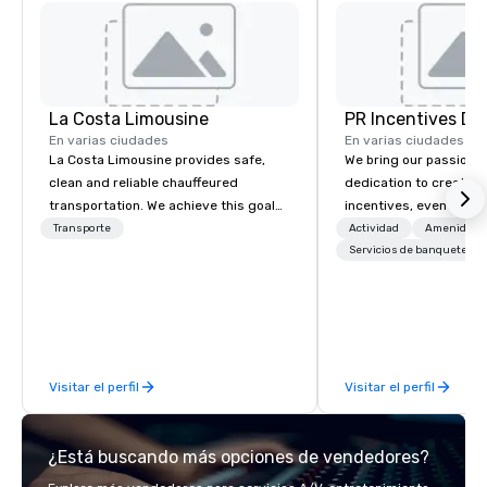
La Costa Limousine
PR Incentives DMC
En varias ciudades
En varias ciudades
La Costa Limousine provides safe,
We bring our passion,
clean and reliable chauffeured
dedication to create t
transportation. We achieve this goal
incentives, events, co
with highly trained chauffeurs, the
meetings, product lau
Transporte
Actividad
Amenidade
newest vehicles available and a
luxury travel experienc
Servicios de banquetes
commitment to Five Star service. The
Clients. Based in Italy,
difference between La Costa
discover more about u
Limousine and other companies can
our Company Profile at
be explained using one word – quality.
contact us for any fur
From our perfectly maintained fleet of
or collaboration opport
Visitar el perfil
Visitar el perfil
late model luxury vehicles to the
highly experienced and professional
team of chauffeurs and support staff;
¿Está buscando más opciones de vendedores?
you will know quality when you travel
with La Costa Limousine.