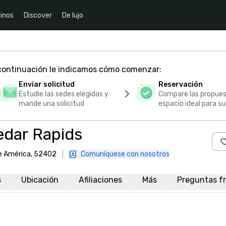
inos
Discover
De lujo
 continuación le indicamos cómo comenzar:
Enviar solicitud
Reservación
Estudie las sedes elegidas y
Compare las propues
mande una solicitud
espacio ideal para s
edar Rapids
de América, 52402
|
Comuníquese con nosotros
s
Ubicación
Afiliaciones
Más
Preguntas f