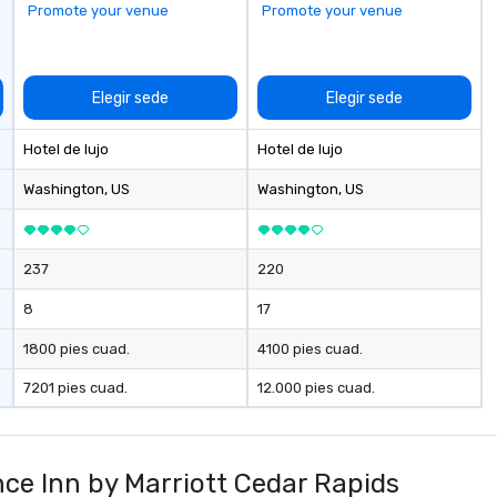
Promote your venue
Promote your venue
Elegir sede
Elegir sede
Hotel de lujo
Hotel de lujo
Washington
, US
Washington
, US
237
220
8
17
1800 pies cuad.
4100 pies cuad.
7201 pies cuad.
12.000 pies cuad.
ce Inn by Marriott Cedar Rapids