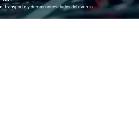
glistening Atlantic Ocean and
st
o, transporte y demás necesidades del evento.
Intracoastal Waterway. In
tr
addition, newly redesigned event
pr
space to span over 10,000 square
co
feet of flexible indoor and outdoor
ex
function areas with breath taking
an
panoramic views.
de
fo
te
tr
pl