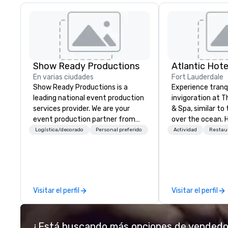
Show Ready Productions
Atlantic Hote
En varias ciudades
Fort Lauderdale
Show Ready Productions is a
Experience tranq
leading national event production
invigoration at T
services provider. We are your
& Spa, similar to 
event production partner from
over the ocean. 
start to finish. Our team is
about deadlines 
Logística/decorado
Personal preferido
Actividad
Restau
dedicated to making sure we
dissipate, replac
begin with your vision and leave
sense of ease an
you and your attendees inspired
Our newly renov
by the experience.
suites offer an id
meetings, events
Visitar el perfil
Visitar el perfil
weddings.
¿Está buscando más opciones de vended