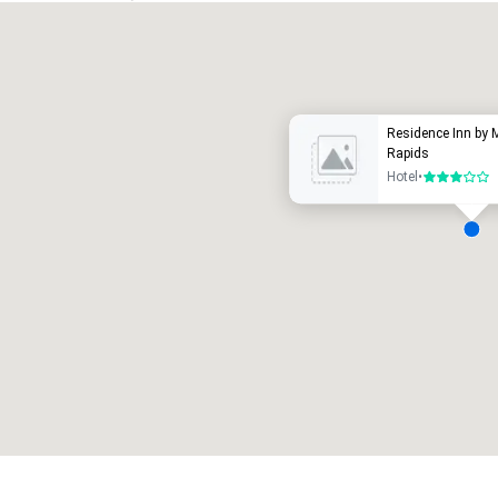
Promote your venue
otel de lujo
Residence Inn by 
Rapids
Hotel
•
3 de 5
alas de reunión
:
Habitaciones para huéspedes
:
7
220
spacio de reunión total
:
Sala más grande
:
2.000 pies cuad.
4100 pies cuad.
Elegir sede