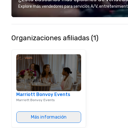
Explore más vendedores para servicios A/V, entretenimient
Organizaciones afiliadas (1)
Marriott Bonvoy Events
Marriott Bonvoy Events
Más información