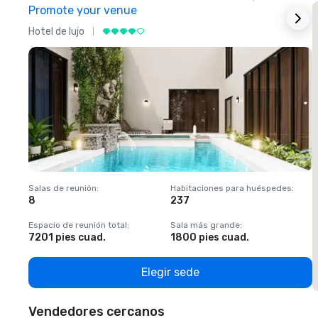
Promote your venue
Hotel de lujo
H
Salas de reunión
:
Habitaciones para huéspedes
:
S
8
237
1
Espacio de reunión total
:
Sala más grande
:
E
7201 pies cuad.
1800 pies cuad.
1
Elegir sede
Vendedores cercanos