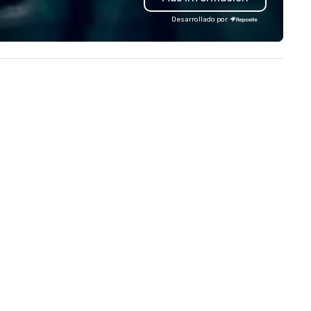
andards of today’s corporate
suppliers helps us bring your v
Desarrollado por
avel and meetings programs—
to life. With genuine passion, 
ioritizing safety, punctuality,
international team, and Amer
nsistency, and service
hospitality, we deliver our pr
cellence. Our experienced team
your business matters.
d attention to detail ensure a
pendable, polished experience
r every trip, earning the long-
rm trust of corporate clients,
avel managers, and meeting
anners alike.