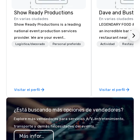
Show Ready Productions
Dave and Busters
En varias ciudades
En varias ciudades
Show Ready Productions is a leading
LEGENDARY FOOD & DRI
national event production services
an incredible bar and
provider. We are your event
restaurant near you? L
production partner from start to
than Dave & Buster's.
Logística/decorado
Personal preferido
Actividad
Restaurant
finish. Our team is dedicated to
amazing games and a
making sure we begin with your vision
food and drinks. Come
and leave you and your attendees
inspired by the experience.
Visitar el perfil
Visitar el perfil
¿Está buscando más opciones de vendedores?
Explore más vendedores para servicios A/V, entretenimiento,
transporte y demás necesidades del evento.
Más información