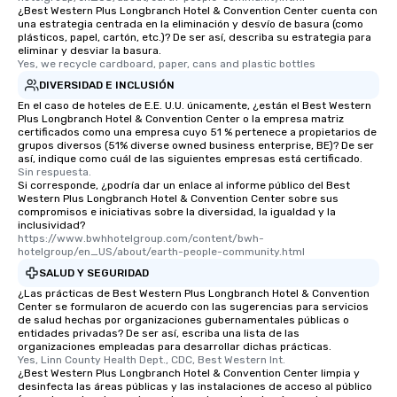
¿Best Western Plus Longbranch Hotel & Convention Center cuenta con
una estrategia centrada en la eliminación y desvío de basura (como
plásticos, papel, cartón, etc.)? De ser así, describa su estrategia para
eliminar y desviar la basura.
Yes, we recycle cardboard, paper, cans and plastic bottles
DIVERSIDAD E INCLUSIÓN
En el caso de hoteles de E.E. U.U. únicamente, ¿están el Best Western
Plus Longbranch Hotel & Convention Center o la empresa matriz
certificados como una empresa cuyo 51 % pertenece a propietarios de
grupos diversos (51% diverse owned business enterprise, BE)? De ser
así, indique como cuál de las siguientes empresas está certificado.
Sin respuesta.
Si corresponde, ¿podría dar un enlace al informe público del Best
Western Plus Longbranch Hotel & Convention Center sobre sus
compromisos e iniciativas sobre la diversidad, la igualdad y la
inclusividad?
https://www.bwhhotelgroup.com/content/bwh-
hotelgroup/en_US/about/earth-people-community.html
SALUD Y SEGURIDAD
¿Las prácticas de Best Western Plus Longbranch Hotel & Convention
Center se formularon de acuerdo con las sugerencias para servicios
de salud hechas por organizaciones gubernamentales públicas o
entidades privadas? De ser así, escriba una lista de las
organizaciones empleadas para desarrollar dichas prácticas.
Yes, Linn County Health Dept., CDC, Best Western Int.
¿Best Western Plus Longbranch Hotel & Convention Center limpia y
desinfecta las áreas públicas y las instalaciones de acceso al público