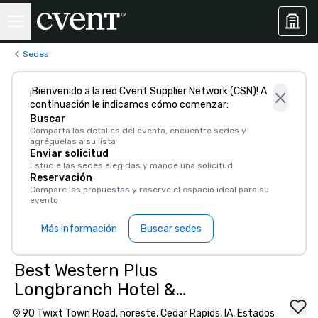
Sedes
¡Bienvenido a la red Cvent Supplier Network (CSN)! A
continuación le indicamos cómo comenzar:
Buscar
Comparta los detalles del evento, encuentre sedes y
agréguelas a su lista
Enviar solicitud
Estudie las sedes elegidas y mande una solicitud
Reservación
Compare las propuestas y reserve el espacio ideal para su
evento
Más información
Buscar sedes
Best Western Plus
Longbranch Hotel &
Convention Center
90 Twixt Town Road, noreste, Cedar Rapids, IA, Estados