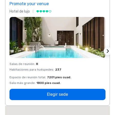
Promote your venue
Prom
Hotel de lujo
Hotel 
Salas de reunión
:
8
Salas 
Habitaciones para huéspedes
:
237
Habit
Espacio de reunión total
:
7201 pies cuad.
Espaci
Sala más grande
:
1800 pies cuad.
Sala 
Elegir sede