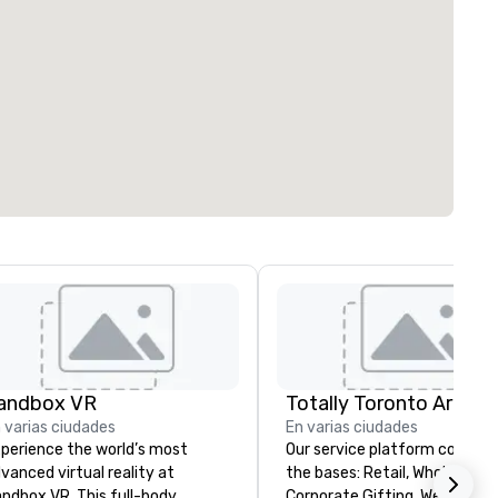
andbox VR
 varias ciudades
En varias ciudades
perience the world’s most
Our service platform covers a
vanced virtual reality at
the bases: Retail, Wholesale and
ndbox VR. This full-body,
Corporate Gifting. We are the