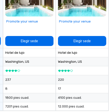
full museum buyout, MOIC blends
professional execution with a
uniquely delightful atmosphere,
making your event not just
Promote your venue
Promote your venue
successful, but sweetly
unforgettable.
Elegir sede
Elegir sede
Hotel de lujo
Hotel de lujo
Washington
, US
Washington
, US
237
220
8
17
1800 pies cuad.
4100 pies cuad.
7201 pies cuad.
12.000 pies cuad.