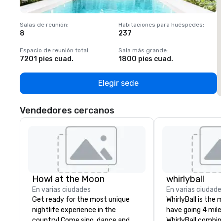
Salas de reunión
:
Habitaciones para huéspedes
:
S
8
237
1
Espacio de reunión total
:
Sala más grande
:
E
7201 pies cuad.
1800 pies cuad.
1
Elegir sede
Vendedores cercanos
Howl at the Moon
whirlyball
En varias ciudades
En varias ciudad
Get ready for the most unique
WhirlyBall is the
nightlife experience in the
have going 4 mile
country! Come sing, dance and
WhirlyBall combin