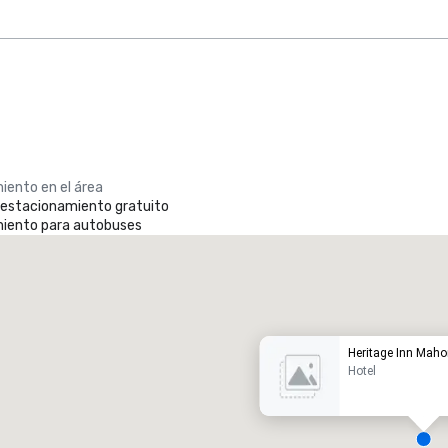
iento en el área
e estacionamiento gratuito
iento para autobuses
Promote your venue
otel de lujo
Heritage Inn Mah
Hotel