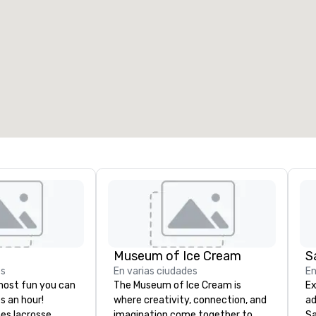
alas de reunión
:
Habitaciones para huéspedes
:
7
220
spacio de reunión total
:
Sala más grande
:
2.000 pies cuad.
4100 pies cuad.
Elegir sede
Museum of Ice Cream
S
es
En varias ciudades
En
 most fun you can
The Museum of Ice Cream is
Ex
s an hour!
where creativity, connection, and
ad
es lacrosse,
imagination come together to
Sa