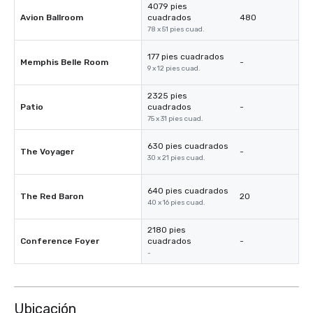
4079 pies
Avion Ballroom
cuadrados
480
78 x 51 pies cuad.
177 pies cuadrados
Memphis Belle Room
-
9 x 12 pies cuad.
2325 pies
Patio
cuadrados
-
75 x 31 pies cuad.
630 pies cuadrados
The Voyager
-
30 x 21 pies cuad.
640 pies cuadrados
The Red Baron
20
40 x 16 pies cuad.
2180 pies
Conference Foyer
cuadrados
-
-
Ubicación