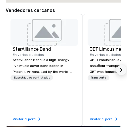
Vendedores cercanos
StarAlliance Band
JET Limousines
En varias ciudades
En varias ciudades
StarAlliance Band is a high-energy
JET Limousines is Ariz
live music cover band based in
chauffeur transportat
Phoenix, Arizona. Led by the world-
JET was founded on the
class vocalist Star Lynn Fiegener, this
transportation industr
Espectáculos contratados
Transporte
talented group of professional
demand for a superior 
musicians delivers an entertaining
professional chauffeur
and versatile performance that caters
to detail. Twenty year
to various occasions and venues.
experience formed the
Here’s what makes them stand out:
reliable service in the valley
Versatility: Whether it’s a casual blue-
conveniently located l
Visitar el perfil
Visitar el perfil
jean bash or a formal black-tie affair,
minutes from the Phoe
StarAlliance Band adapts to the
Airport in a beautiful in