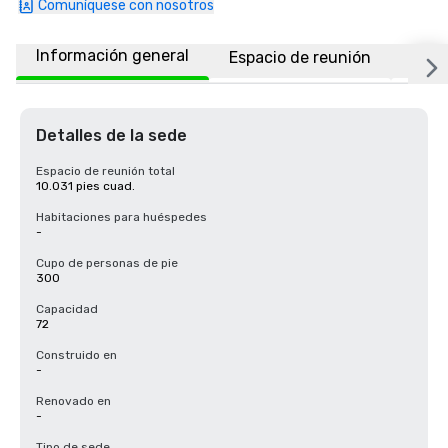
Comuníquese con nosotros
Información general
Espacio de reunión
Ubic
Detalles de la sede
Espacio de reunión total
10.031 pies cuad.
Habitaciones para huéspedes
-
Cupo de personas de pie
300
Capacidad
72
Construido en
-
Renovado en
-
Tipo de sede