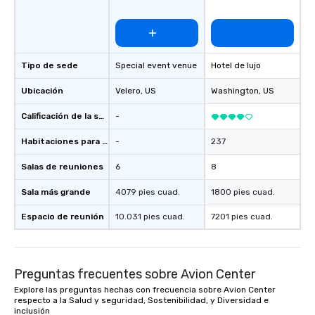
region. ★ STAR LYNN FIEGENER- LEAD
AND BACKGROUND VOCALS ★ ★ JIM
FIEGENER- GUITARS, LEAD AND
BACKGROUND VOCALS ★ ★ DAVE
LEWICKI- BASS, LEAD AND
Tipo de sede
Special event venue
Hotel de lujo
BACKGROUND VOCALS ★ ★ TINO
Ubicación
Velero
, US
Washington
, US
MAGAZU- DRUMS ★
Calificación de la sede
-
Habitaciones para huéspedes
-
237
Salas de reuniones
6
8
Sala más grande
4079 pies cuad.
1800 pies cuad.
Espacio de reunión
10.031 pies cuad.
7201 pies cuad.
Preguntas frecuentes sobre Avion Center
Explore las preguntas hechas con frecuencia sobre Avion Center
respecto a la Salud y seguridad, Sostenibilidad, y Diversidad e
inclusión