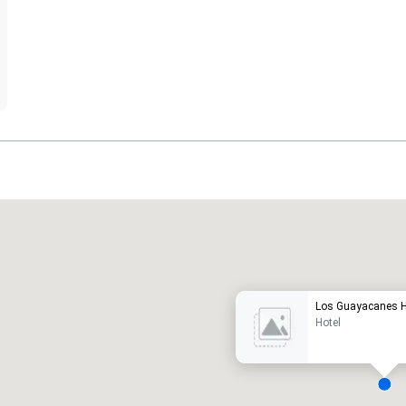
Promote your venue
otel de lujo
Los Guayacanes H
Hotel