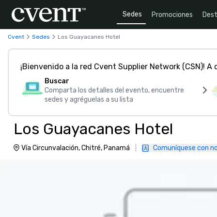
Sedes
Promociones
Dest
Cvent
Sedes
Los Guayacanes Hotel
¡Bienvenido a la red Cvent Supplier Network (CSN)! A
Buscar
Comparta los detalles del evento, encuentre
sedes y agréguelas a su lista
Los Guayacanes Hotel
Vía Circunvalación, Chitré, Panamá
|
Comuníquese con no