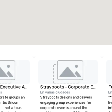
alas de reunión
:
Habitaciones para huéspedes
:
7
220
spacio de reunión total
:
Sala más grande
:
2.000 pies cuad.
4100 pies cuad.
Elegir sede
Silicon Valley Executive Academy
Strayboots - Corporate Events and Team Building Activities
F
es
En varias ciudades
En
orate groups an
Strayboots designs and delivers
**
ntic Silicon
engaging group experiences for
Event *
 — not a tour,
corporate events around the
int