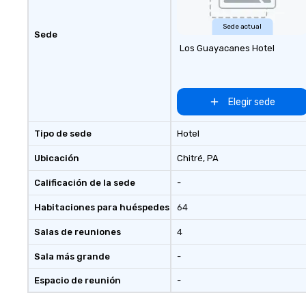
(CSR), speaker coordination,
sustainability initiatives, and
Sede actual
Sede
more.
Los Guayacanes Hotel
Elegir sede
Tipo de sede
Hotel
Ubicación
Chitré
, PA
Calificación de la sede
-
Habitaciones para huéspedes
64
Salas de reuniones
4
Sala más grande
-
Espacio de reunión
-