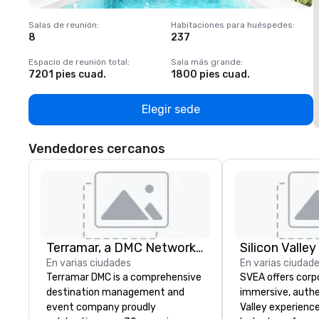
Salas de reunión
:
Habitaciones para huéspedes
:
S
8
237
1
Espacio de reunión total
:
Sala más grande
:
E
7201 pies cuad.
1800 pies cuad.
1
Elegir sede
Vendedores cercanos
Terramar, a DMC Network Company
En varias ciudades
En varias ciudad
Terramar DMC is a comprehensive
SVEA offers corp
destination management and
immersive, authe
event company proudly
Valley experience