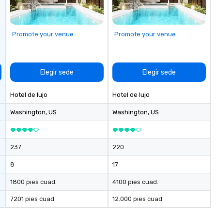
DMCs to deliver smooth, high-
sh
impact events anywhere in the
th
world. We’re proud to be
gu
Promote your venue
Promote your venue
recognized as a Cvent Top Vendor,
evening.
trusted by event professionals
an
for our global reach, flexibility, and
Fu
reliable execution.
ab
Elegir sede
Elegir sede
me
la
Hotel de lujo
Hotel de lujo
ma
ev
Washington
, US
Washington
, US
ne
Th
du
237
220
sh
wi
8
17
en
rea
1800 pies cuad.
4100 pies cuad.
re
7201 pies cuad.
12.000 pies cuad.
me
pe