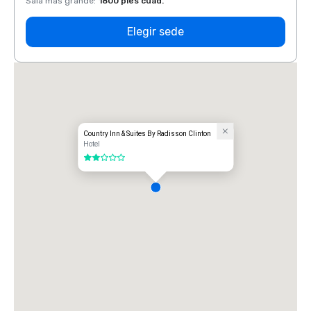
Sala más grande
:
1800 pies cuad.
Sala 
Elegir sede
Country Inn & Suites By Radisson Clinton
Hotel
2 de 5