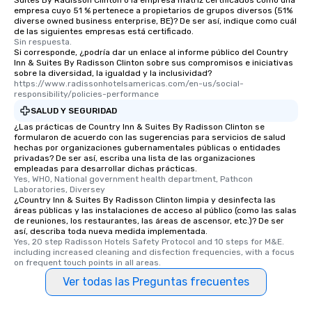
Suites By Radisson Clinton o la empresa matriz certificados como una
empresa cuyo 51 % pertenece a propietarios de grupos diversos (51%
diverse owned business enterprise, BE)? De ser así, indique como cuál
de las siguientes empresas está certificado.
Sin respuesta.
Si corresponde, ¿podría dar un enlace al informe público del Country
Inn & Suites By Radisson Clinton sobre sus compromisos e iniciativas
sobre la diversidad, la igualdad y la inclusividad?
https://www.radissonhotelsamericas.com/en-us/social-
responsibility/policies-performance
SALUD Y SEGURIDAD
¿Las prácticas de Country Inn & Suites By Radisson Clinton se
formularon de acuerdo con las sugerencias para servicios de salud
hechas por organizaciones gubernamentales públicas o entidades
privadas? De ser así, escriba una lista de las organizaciones
empleadas para desarrollar dichas prácticas.
Yes, WHO, National government health department, Pathcon 
Laboratories, Diversey
¿Country Inn & Suites By Radisson Clinton limpia y desinfecta las
áreas públicas y las instalaciones de acceso al público (como las salas
de reuniones, los restaurantes, las áreas de ascensor, etc.)? De ser
así, describa toda nueva medida implementada.
Yes, 20 step Radisson Hotels Safety Protocol and 10 steps for M&E. 
including increased cleaning and disfection frequencies, with a focus 
on frequent touch points in all areas.
Ver todas las Preguntas frecuentes