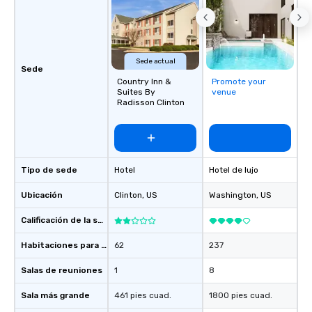
Sede actual
Sede
Country Inn &
Promote your
Suites By
venue
Radisson Clinton
Tipo de sede
Hotel
Hotel de lujo
Ubicación
Clinton
, US
Washington
, US
Calificación de la sede
Habitaciones para huéspedes
62
237
Salas de reuniones
1
8
Sala más grande
461 pies cuad.
1800 pies cuad.