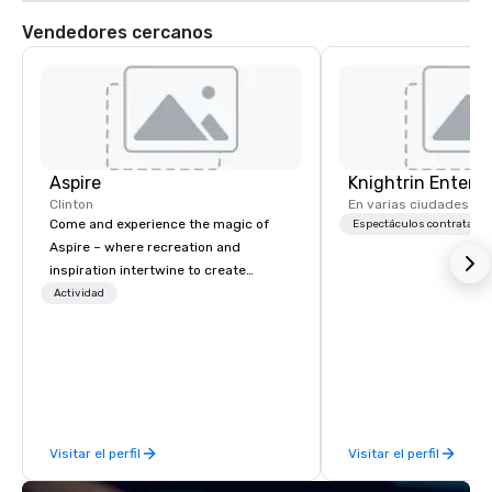
Vendedores cercanos
Aspire
Knightrin Entert
Clinton
En varias ciudades
Come and experience the magic of
Espectáculos contratado
Aspire – where recreation and
inspiration intertwine to create
unforgettable moments and lifelong
Actividad
memories. Start your adventure
today!
Visitar el perfil
Visitar el perfil