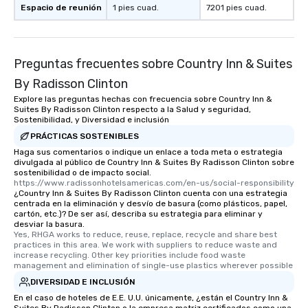
Espacio de reunión
1 pies cuad.
7201 pies cuad.
Preguntas frecuentes sobre Country Inn & Suites
By Radisson Clinton
Explore las preguntas hechas con frecuencia sobre Country Inn &
Suites By Radisson Clinton respecto a la Salud y seguridad,
Sostenibilidad, y Diversidad e inclusión
PRÁCTICAS SOSTENIBLES
Haga sus comentarios o indique un enlace a toda meta o estrategia
divulgada al público de Country Inn & Suites By Radisson Clinton sobre
sostenibilidad o de impacto social.
https://www.radissonhotelsamericas.com/en-us/social-responsibility
¿Country Inn & Suites By Radisson Clinton cuenta con una estrategia
centrada en la eliminación y desvío de basura (como plásticos, papel,
cartón, etc.)? De ser así, describa su estrategia para eliminar y
desviar la basura.
Yes, RHGA works to reduce, reuse, replace, recycle and share best 
practices in this area. We work with suppliers to reduce waste and 
increase recycling. Other key priorities include food waste 
management and elimination of single-use plastics wherever possible
DIVERSIDAD E INCLUSIÓN
En el caso de hoteles de E.E. U.U. únicamente, ¿están el Country Inn &