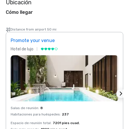
Ubicación
Cómo llegar
Distance from airport 50 mi
Promote your venue
Prom
Hotel de lujo
Hotel 
Salas de reunión
:
8
Salas 
Habitaciones para huéspedes
:
237
Habit
Espacio de reunión total
:
7201 pies cuad.
Espaci