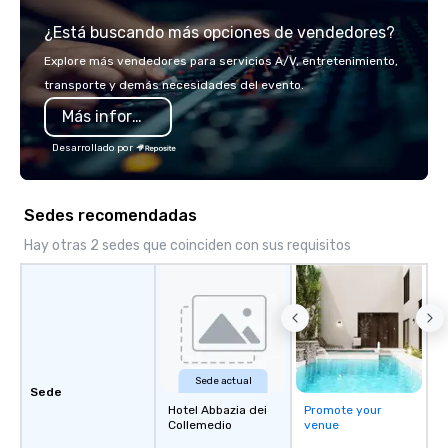
team of chauffeurs and support staff;
¿Está buscando más opciones de vendedores?
you will know quality when you travel
with La Costa Limousine.
Explore más vendedores para servicios A/V, entretenimiento,
transporte y demás necesidades del evento.
Más información
Desarrollado por
Sedes recomendadas
Hay otras 2 sedes que coinciden con sus requisitos
Sede actual
Sede
Hotel Abbazia dei
Promote your
Collemedio
venue