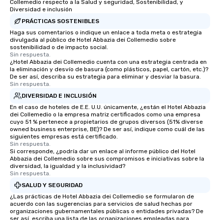
Collemedio respecto a la Salud y seguridad, Sostenibilidad, y
Diversidad e inclusión
PRÁCTICAS SOSTENIBLES
Haga sus comentarios o indique un enlace a toda meta o estrategia
divulgada al público de Hotel Abbazia dei Collemedio sobre
sostenibilidad o de impacto social.
Sin respuesta.
¿Hotel Abbazia dei Collemedio cuenta con una estrategia centrada en
la eliminación y desvío de basura (como plásticos, papel, cartón, etc.)?
De ser así, describa su estrategia para eliminar y desviar la basura.
Sin respuesta.
DIVERSIDAD E INCLUSIÓN
En el caso de hoteles de E.E. U.U. únicamente, ¿están el Hotel Abbazia
dei Collemedio o la empresa matriz certificados como una empresa
cuyo 51 % pertenece a propietarios de grupos diversos (51% diverse
owned business enterprise, BE)? De ser así, indique como cuál de las
siguientes empresas está certificado.
Sin respuesta.
Si corresponde, ¿podría dar un enlace al informe público del Hotel
Abbazia dei Collemedio sobre sus compromisos e iniciativas sobre la
diversidad, la igualdad y la inclusividad?
Sin respuesta.
SALUD Y SEGURIDAD
¿Las prácticas de Hotel Abbazia dei Collemedio se formularon de
acuerdo con las sugerencias para servicios de salud hechas por
organizaciones gubernamentales públicas o entidades privadas? De
ser así, escriba una lista de las organizaciones empleadas para