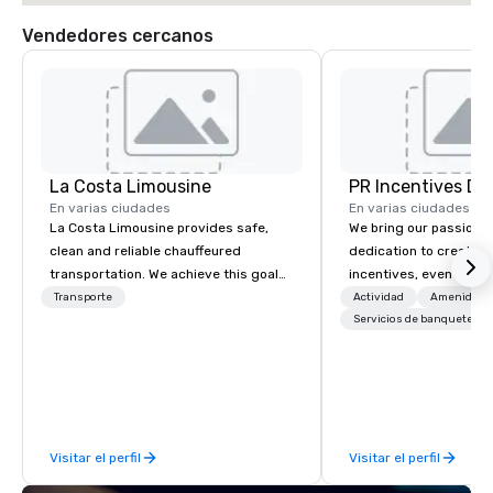
Vendedores cercanos
La Costa Limousine
PR Incentives DMC
En varias ciudades
En varias ciudades
La Costa Limousine provides safe,
We bring our passion,
clean and reliable chauffeured
dedication to create t
transportation. We achieve this goal
incentives, events, co
with highly trained chauffeurs, the
meetings, product lau
Transporte
Actividad
Amenidade
newest vehicles available and a
luxury travel experienc
Servicios de banquetes
commitment to Five Star service. The
Clients. Based in Italy,
difference between La Costa
discover more about u
Limousine and other companies can
our Company Profile at
be explained using one word – quality.
contact us for any fur
From our perfectly maintained fleet of
or collaboration opport
Visitar el perfil
Visitar el perfil
late model luxury vehicles to the
highly experienced and professional