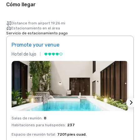
Cómo llegar
Distance from airport 19.26 mi
Estacionamiento en el área
Servicio de estacionamiento pago
Promote your venue
Prom
Hotel de lujo
Hotel 
Salas de reunión
:
8
Salas 
Habitaciones para huéspedes
:
237
Habit
Espacio de reunión total
:
7201 pies cuad.
Espaci