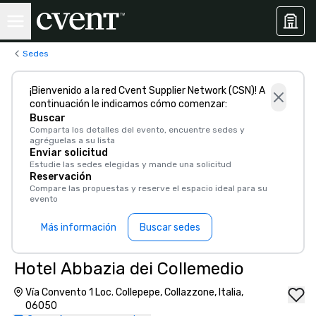
Sedes
¡Bienvenido a la red Cvent Supplier Network (CSN)! A
continuación le indicamos cómo comenzar:
Buscar
Comparta los detalles del evento, encuentre sedes y
agréguelas a su lista
Enviar solicitud
Estudie las sedes elegidas y mande una solicitud
Reservación
Compare las propuestas y reserve el espacio ideal para su
evento
Más información
Buscar sedes
Hotel Abbazia dei Collemedio
Vía Convento 1 Loc. Collepepe, Collazzone, Italia,
06050