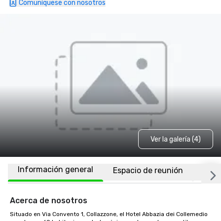
Comuníquese con nosotros
Ver la galería (4)
Información general
Espacio de reunión
Habi
Acerca de nosotros
Situado en Via Convento 1, Collazzone, el Hotel Abbazia dei Collemedio 