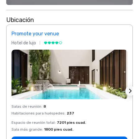
Ubicación
Promote your venue
Prom
Hotel de lujo
Hotel 
Salas de reunión
:
8
Salas 
Habitaciones para huéspedes
:
237
Habit
Espacio de reunión total
:
7201 pies cuad.
Espaci
Sala más grande
:
1800 pies cuad.
Sala 