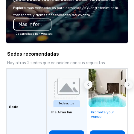
attendee engagement and interaction
Explore más vendedores para servicios A/V, entretenimiento,
so your events leave an indelible
transporte y demás necesidades del evento.
impression.
Más información
Desarrollado por
Sedes recomendadas
Hay otras 2 sedes que coinciden con sus requisitos
Sede actual
Sede
The Alma Inn
Promote your
venue