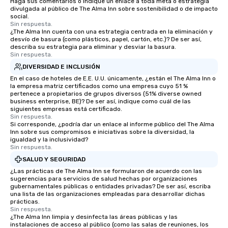
Haga sus comentarios o indique un enlace a toda meta o estrategia
divulgada al público de The Alma Inn sobre sostenibilidad o de impacto
social.
Sin respuesta.
¿The Alma Inn cuenta con una estrategia centrada en la eliminación y
desvío de basura (como plásticos, papel, cartón, etc.)? De ser así,
describa su estrategia para eliminar y desviar la basura.
Sin respuesta.
DIVERSIDAD E INCLUSIÓN
En el caso de hoteles de E.E. U.U. únicamente, ¿están el The Alma Inn o
la empresa matriz certificados como una empresa cuyo 51 %
pertenece a propietarios de grupos diversos (51% diverse owned
business enterprise, BE)? De ser así, indique como cuál de las
siguientes empresas está certificado.
Sin respuesta.
Si corresponde, ¿podría dar un enlace al informe público del The Alma
Inn sobre sus compromisos e iniciativas sobre la diversidad, la
igualdad y la inclusividad?
Sin respuesta.
SALUD Y SEGURIDAD
¿Las prácticas de The Alma Inn se formularon de acuerdo con las
sugerencias para servicios de salud hechas por organizaciones
gubernamentales públicas o entidades privadas? De ser así, escriba
una lista de las organizaciones empleadas para desarrollar dichas
prácticas.
Sin respuesta.
¿The Alma Inn limpia y desinfecta las áreas públicas y las
instalaciones de acceso al público (como las salas de reuniones, los