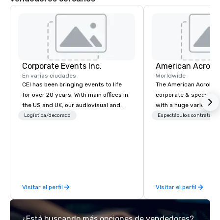
Corporate Events Inc.
En varias ciudades
Worldwide
CEI has been bringing events to life
The American Acrobats
for over 20 years. With main offices in
corporate & special ev
the US and UK, our audiovisual and
with a huge variety of
production company is equipped to
performances using eli
Logística/decorado
Espectáculos contratado
manage all the technical elements for
performers. We also do trade shows &
your events worldwide. We proudly
private events as well.
provide quality equipment, skilled
technicians, and experienced
managers to handle every detail, so
your live, hybrid, and virtual events
Visitar el perfil
Visitar el perfil
are perfectly planned and executed.
Our team collaborates with
stakeholders and vendors, working to
¿Está buscando más opciones de vendedores?
create meaningful opportunities for