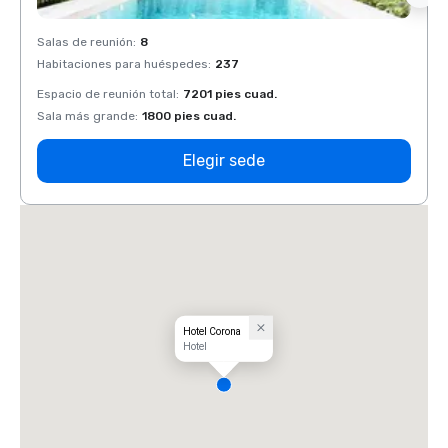
Salas de reunión
:
8
Salas 
Habitaciones para huéspedes
:
237
Habit
Espacio de reunión total
:
7201 pies cuad.
Espaci
Sala más grande
:
1800 pies cuad.
Sala 
Elegir sede
Hotel Corona
Hotel