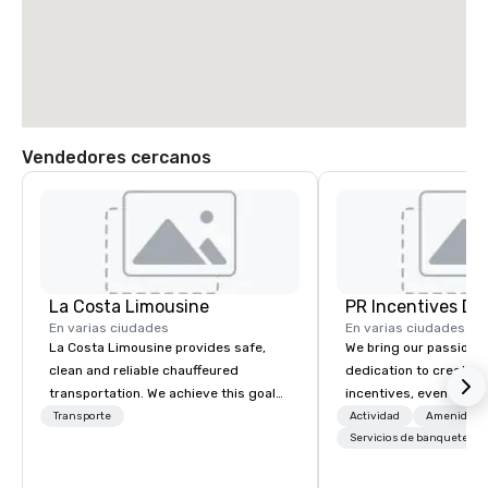
Vendedores cercanos
La Costa Limousine
PR Incentives DMC
En varias ciudades
En varias ciudades
La Costa Limousine provides safe,
We bring our passion,
clean and reliable chauffeured
dedication to create t
transportation. We achieve this goal
incentives, events, co
with highly trained chauffeurs, the
meetings, product lau
Transporte
Actividad
Amenidade
newest vehicles available and a
luxury travel experienc
Servicios de banquetes
commitment to Five Star service. The
Clients. Based in Italy,
difference between La Costa
discover more about u