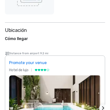
Ubicación
Cómo llegar
Distance from airport 9.2 mi
Promote your venue
Prom
Hotel de lujo
Hotel 