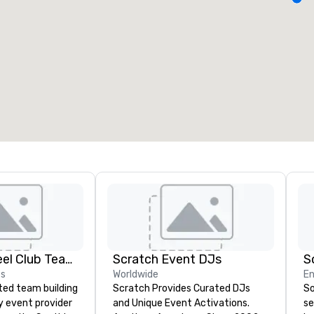
alas de reunión
:
Habitaciones para huéspedes
:
7
220
spacio de reunión total
:
Sala más grande
:
2.000 pies cuad.
4100 pies cuad.
Elegir sede
Adult Big Wheel Club Team Building & Custom Events
Scratch Event DJs
S
es
Worldwide
En
ted team building
Scratch Provides Curated DJs
So
y event provider
and Unique Event Activations.
se