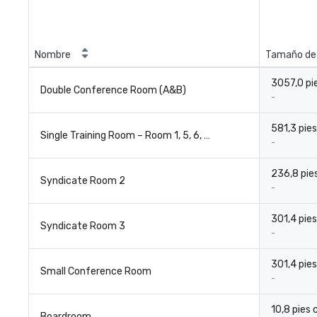
Nombre
Tamaño de 
3057,0 pi
Double Conference Room (A&B)
-
581,3 pie
Single Training Room – Room 1, 5, 6, 7 or 8
-
236,8 pie
Syndicate Room 2
-
301,4 pie
Syndicate Room 3
-
301,4 pie
Small Conference Room
-
10,8 pies
Boardroom