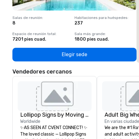
Salas de reunión
:
Habitaciones para huéspedes
:
S
8
237
1
Espacio de reunión total
:
Sala más grande
:
E
7201 pies cuad.
1800 pies cuad.
1
Elegir sede
Vendedores cercanos
Lollipop Signs by Moving Products
Worldwide
En varias ciudad
✨AS SEEN AT CVENT CONNECT! ✨
We are the #1 Ra
The loved classic — Lollipop Signs
and adult activit