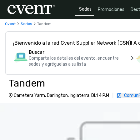
Sedes
Promociones
Dest
Cvent
Sedes
Tandem
¡Bienvenido a la red Cvent Supplier Network (CSN)! A
Buscar
Comparta los detalles del evento, encuentre
sedes y agréguelas a su lista
Tandem
Carretera Yarm, Darlington, Inglaterra, DL1 4 P.M
|
Comuní