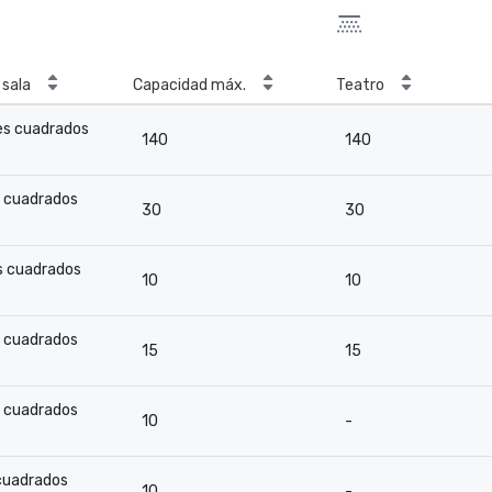
sala
Capacidad máx.
Teatro
es cuadrados
140
140
s cuadrados
30
30
s cuadrados
10
10
s cuadrados
15
15
s cuadrados
10
-
 cuadrados
10
-