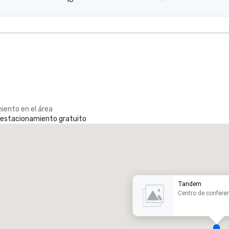
iento en el área
e estacionamiento gratuito
Promote your venue
otel de lujo
Tandem
Centro de confere