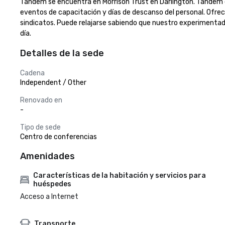
Tandem se encuentra en Morrison Trust en Darlington. Tandem of
eventos de capacitación y días de descanso del personal. Ofrece
sindicatos. Puede relajarse sabiendo que nuestro experimentado 
día.
Detalles de la sede
Cadena
Independent / Other
Renovado en
-
Tipo de sede
Centro de conferencias
Amenidades
Características de la habitación y servicios para
huéspedes
Acceso a Internet
Transporte