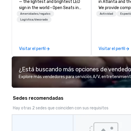
— the lightest and brightest LED
in Atlanta and th
sign in the world • Open Seats in
We provide comp
Dark Auditoriums • Brand
building challeng
Amenidades/regalos
Actividad
Espect
Recognition • VIP Seating • Direct
work/corporate 
Logística/decorado
Guests & Manage Traffic Flow •
conferences, exp
Brighten up your event with
events, social gr
Lollipop Signs! Complimentary
Events are fully
catalogue with your branding –
facilitated and 
Visitar el perfil
Visitar el perfil
Connect with us today for more
with music, Giant 
information, or send us your logo
flags, and race 
and we will create an interactive
Our one of a kind
¿Está buscando más opciones de vended
presentation highlighting your
game is exclusiv
brand.
build effective 
Explore más vendedores para servicios A/V, entretenimient
skills, memory a
teamwork! The game is NOT
based on physical 
Sedes recomendadas
age! Our events a
everyone, the t
Hay otras 2 sedes que coinciden con sus requisitos
collaborate and 
the best, wins! We also provide,
non-Big Wheel te
experiences, a c