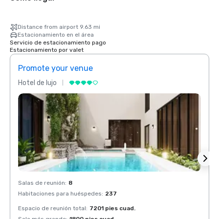
Distance from airport 9.63 mi
Estacionamiento en el área
Servicio de estacionamiento pago
Estacionamiento por valet
Promote your venue
Prom
Hotel de lujo
Hotel 
Salas de reunión
:
8
Salas 
Habitaciones para huéspedes
:
237
Habit
Espacio de reunión total
:
7201 pies cuad.
Espaci