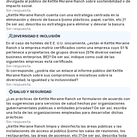
divulgada al público de Kettle Moraine Ranch sobre sostenibilidad o de
impacto social.
Sin respuesta.
¿Kettle Moraine Ranch cuenta con una estrategia centrada en la
eliminación y desvío de basura (como plásticos, papel, cartón, etc.)?
De ser así, describa su estrategia para eliminar y desviar la basura.
Sin respuesta.
DIVERSIDAD E INCLUSIÓN
En el caso de hoteles de E.E. U.U. únicamente, ¿están el Kettle Moraine
Ranch o la empresa matriz certificados como una empresa cuyo 51 %
pertenece a propietarios de grupos diversos (51% diverse owned
business enterprise, BE)? De ser así, indique como cuál de las
siguientes empresas está certificado.
Sin respuesta.
Si corresponde, ¿podría dar un enlace al informe público del Kettle
Moraine Ranch sobre sus compromisos e iniciativas sobre la
diversidad, la igualdad y la inclusividad?
Sin respuesta.
SALUD Y SEGURIDAD
¿Las prácticas de Kettle Moraine Ranch se formularon de acuerdo con
las sugerencias para servicios de salud hechas por organizaciones
gubernamentales públicas o entidades privadas? De ser así, escriba
una lista de las organizaciones empleadas para desarrollar dichas
prácticas.
Sin respuesta.
¿Kettle Moraine Ranch limpia y desinfecta las áreas públicas y las
instalaciones de acceso al público (como las salas de reuniones, los
restaurantes, las áreas de ascensor, etc.)? De ser así, describa toda