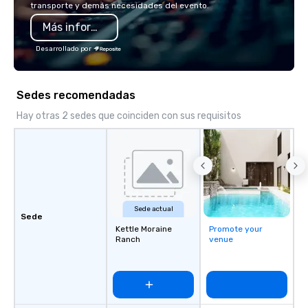
transporte y demás necesidades del evento.
feels more like a chore
Más información
activity. Your team doesn’t want to: -
Throw any more axes -
Desarrollado por
again - Sit bored at a 
dinner Experience The City's Haunted
Past with Your Entire Team O
Sedes recomendadas
special evening, you 
will have the perfect o
Hay otras 2 sedes que coinciden con sus requisitos
get to know each other
guide is well-versed in
so you can expect a fu
and spooky event.
Sede actual
Sede
Kettle Moraine
Promote your
Ranch
venue