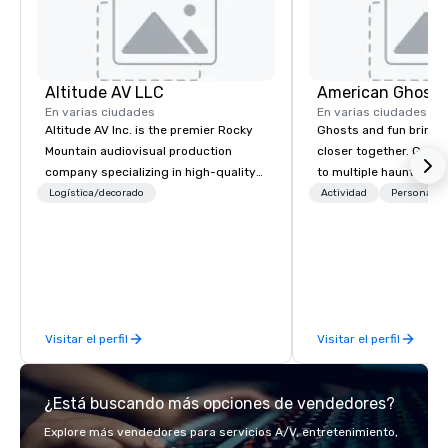
Altitude AV LLC
American Ghost 
En varias ciudades
En varias ciudades
Altitude AV Inc. is the premier Rocky
Ghosts and fun bring 
Mountain audiovisual production
closer together. Guided experiences
company specializing in high-quality
to multiple haunted loc
audio, video, and event technology
group will be treated t
Logística/decorado
Actividad
Personal pr
solutions. For over 10 years, we have
experience during a 9
partnered with leading resort
walking tour, 3-hour b
properties in Vail, Aspen, and Beaver
pick a custom experie
Creek Resort, expertly managing
and alcohol options or 
mountain logistics with reliability. We
oriented experience as well. Y
provide top-tier equipment, seamless
has been on outings be
Visitar el perfil
Visitar el perfil
execution, and expert on-site support
time they've asked you
to ensure exceptional experiences for
something different an
meetings, conferences, and live
everybody. When looking for specific
¿Está buscando más opciones de vendedores?
events.
venues to host your gr
quite challenging. And 
Explore más vendedores para servicios A/V, entretenimiento,
you want is another wo