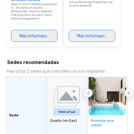
Group Bookings Made Easy by
Secure your next group block of
Choice Hotels®
6 – 25 rooms instantly.
Afterwards, share a website
link to guests for easy room
block management.
Más información
Más información
Sedes recomendadas
Hay otras 2 sedes que coinciden con sus requisitos
Sede actual
Sede
Quality Inn East
Promote your
venue