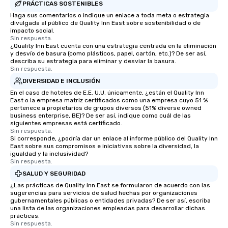
PRÁCTICAS SOSTENIBLES
Haga sus comentarios o indique un enlace a toda meta o estrategia
divulgada al público de Quality Inn East sobre sostenibilidad o de
impacto social.
Sin respuesta.
¿Quality Inn East cuenta con una estrategia centrada en la eliminación
y desvío de basura (como plásticos, papel, cartón, etc.)? De ser así,
describa su estrategia para eliminar y desviar la basura.
Sin respuesta.
DIVERSIDAD E INCLUSIÓN
En el caso de hoteles de E.E. U.U. únicamente, ¿están el Quality Inn
East o la empresa matriz certificados como una empresa cuyo 51 %
pertenece a propietarios de grupos diversos (51% diverse owned
business enterprise, BE)? De ser así, indique como cuál de las
siguientes empresas está certificado.
Sin respuesta.
Si corresponde, ¿podría dar un enlace al informe público del Quality Inn
East sobre sus compromisos e iniciativas sobre la diversidad, la
igualdad y la inclusividad?
Sin respuesta.
SALUD Y SEGURIDAD
¿Las prácticas de Quality Inn East se formularon de acuerdo con las
sugerencias para servicios de salud hechas por organizaciones
gubernamentales públicas o entidades privadas? De ser así, escriba
una lista de las organizaciones empleadas para desarrollar dichas
prácticas.
Sin respuesta.