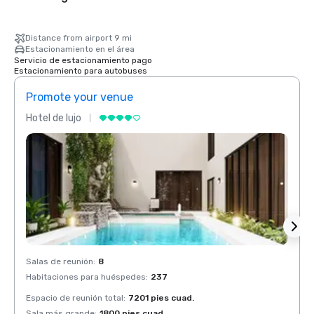
Distance from airport 9 mi
Estacionamiento en el área
Servicio de estacionamiento pago
Estacionamiento para autobuses
Promote your venue
Prom
Hotel de lujo
Hotel 
Salas de reunión
:
8
Salas 
Habitaciones para huéspedes
:
237
Habit
Espacio de reunión total
:
7201 pies cuad.
Espaci
Sala más grande
:
1800 pies cuad.
Sala 