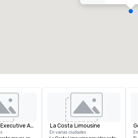
alas de reunión
:
Habitaciones para huéspedes
:
7
220
spacio de reunión total
:
Sala más grande
:
2.000 pies cuad.
4100 pies cuad.
Elegir sede
Silicon Valley Executive Academy
La Costa Limousine
G
es
En varias ciudades
En