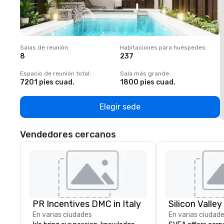
Salas de reunión
:
Habitaciones para huéspedes
:
S
8
237
1
Espacio de reunión total
:
Sala más grande
:
E
7201 pies cuad.
1800 pies cuad.
1
Elegir sede
Vendedores cercanos
PR Incentives DMC in Italy
En varias ciudades
En varias ciudad