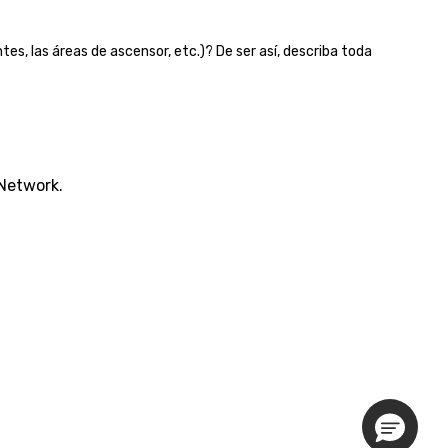
actionable insights that res
long after the applause. Whether
you're looking to reenergize y
tes, las áreas de ascensor, etc.)? De ser así, describa toda
team, celebrate milestones, 
simply offer something uniqu
Fun Corporate Magic delivers
charm, elegance, and creativi
With a show customized to y
goals, your team will walk aw
 Network.
inspired, unified, and ready to
create their own magic in the
workplace. *** Let's create Magic
Together! *** Contact us now
learn more about our progra
prices.