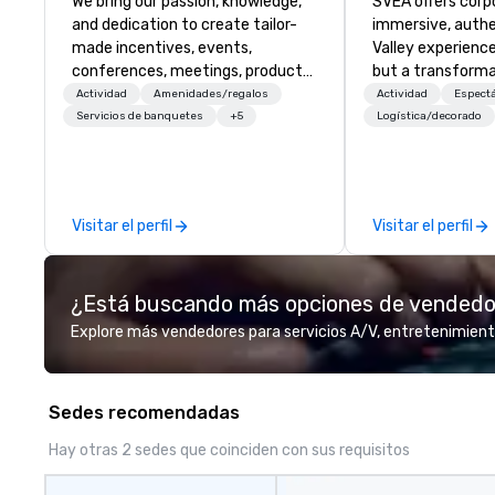
We bring our passion, knowledge,
SVEA offers corp
and dedication to create tailor-
immersive, authe
made incentives, events,
Valley experience
conferences, meetings, product
but a transforma
launches, and luxury travel
and facilitate c
Actividad
Amenidades/regalos
Actividad
Espect
experiences for our Clients. Based
innovation tours,
Servicios de banquetes
+5
Logística/decorado
in Italy, we invite you to discover
sessions, innova
more about us by viewing our
leadership intens
Company Profile attached, and to
the-scenes tech
contact us for any further
experiences for v
Visitar el perfil
Visitar el perfil
information or collaboration
delegations, ince
opportunities.
corporate offsit
group wants to thi
¿Está buscando más opciones de vended
Valley founder, e
mindsets driving 
Explore más vendedores para servicios A/V, entretenimient
fastest-growing
walk away with a
innovation playb
Sedes recomendadas
delivers program
memorable, subs
Hay otras 2 sedes que coinciden con sus requisitos
uniquely rooted in
for groups of 10–