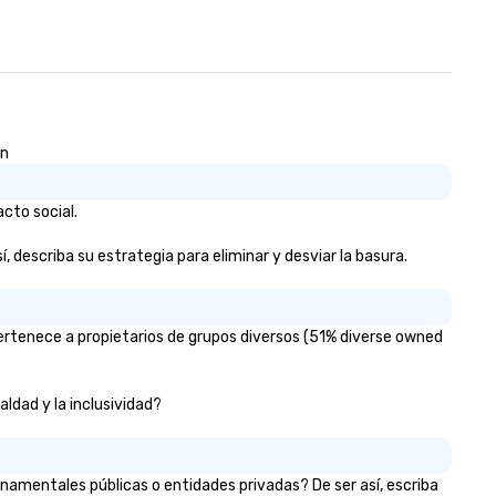
reinforce your company
message? We offer branded
performances, where your log
product, or mission is seamle
blended into the magic. Plann
trade show? Let our magicia
draw in a crowd and leave a
ón
lasting impression with fun,
interactive presentations th
cto social.
showcase your brand. *** More
Than Magic—We Motivate an
, describa su estrategia para eliminar y desviar la basura.
Inspire *** Our performances go
beyond entertainment. We of
powerful team-building prog
and motivational shows desi
pertenece a propietarios de grupos diversos (51% diverse owned
to build trust, collaboration, 
sense of wonder among team
aldad y la inclusividad?
Led by Illusionist Matias Letel
renowned for his charisma,
professionalism, and style—o
workshops combine tricks wi
namentales públicas o entidades privadas? De ser así, escriba