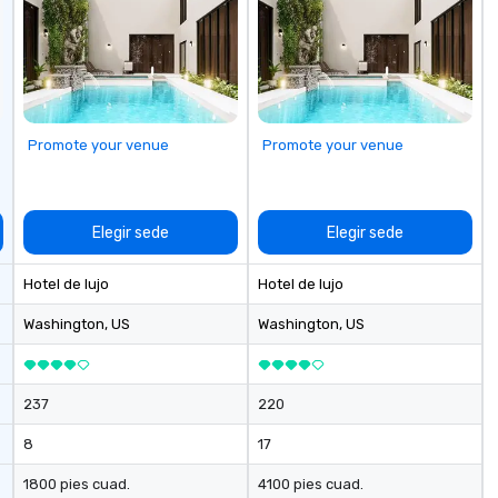
industry,
ectives.
Promote your venue
Promote your venue
Elegir sede
Elegir sede
Hotel de lujo
Hotel de lujo
Washington
, US
Washington
, US
237
220
8
17
1800 pies cuad.
4100 pies cuad.