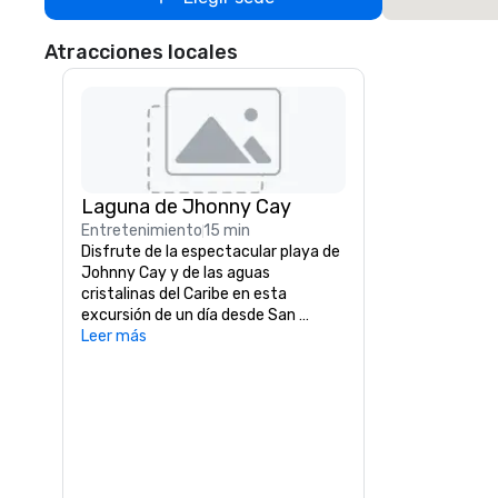
Atracciones locales
Laguna de Jhonny Cay
Entretenimiento
15 min
Disfrute de la espectacular playa de 
Johnny Cay y de las aguas 
cristalinas del Caribe en esta 
excursión de un día desde San 
Andrés. Puedes explorar la pequeña 
Leer más
isla de Johnny Cay y mezclarte con 
algunas coloridas criaturas marinas 
en el excepcional acuario natural.

Traslado en barco a Haynes Cay, 
donde podrá ver la vida marina en el 
acuario natural, antes de llegar a la 
pequeña isla de Johnny Cay. Aquí 