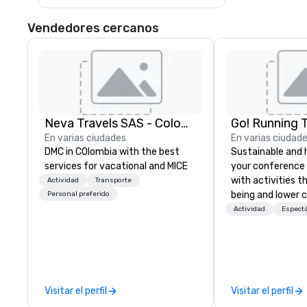
podrá disfrutar de la playa y el 
ambiente caribeño antes de 
Vendedores cercanos
regresar a San Andrés por la tarde.
Neva Travels SAS - Colombia Pass
Go! Running 
En varias ciudades
En varias ciudad
DMC in COlombia with the best
Sustainable and 
services for vacational and MICE
your conference
with activities t
Actividad
Transporte
being and lower c
Personal preferido
Explore the world
Actividad
Espect
expert local runn
Visitar el perfil
Visitar el perfil