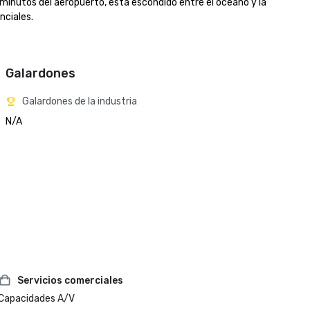
0 minutos del aeropuerto, está escondido entre el océano y la 
ciales.

Galardones
Galardones de la industria
N/A
Servicios comerciales
Capacidades A/V