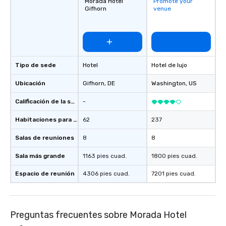
Morada Hotel
Promote your
Gifhorn
venue
Tipo de sede
Hotel
Hotel de lujo
Ubicación
Gifhorn
, DE
Washington
, US
Calificación de la sede
-
Habitaciones para huéspedes
62
237
Salas de reuniones
8
8
Sala más grande
1163 pies cuad.
1800 pies cuad.
Espacio de reunión
4306 pies cuad.
7201 pies cuad.
Preguntas frecuentes sobre Morada Hotel