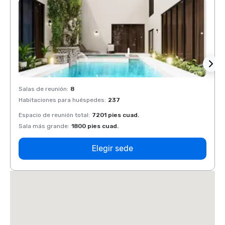
Salas de reunión
:
8
Salas 
Habitaciones para huéspedes
:
237
Habit
Espacio de reunión total
:
7201 pies cuad.
Espaci
Sala más grande
:
1800 pies cuad.
Sala 
Elegir sede