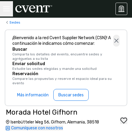
Sedes
¡Bienvenido a la red Cvent Supplier Network (CSN)! A
continuación le indicamos cómo comenzar:
Buscar
Comparta los detalles del evento, encuentre sedes y
agréguelas a su lista
Enviar solicitud
Estudie las sedes elegidas y mande una solicitud
Reservación
Compare las propuestas y reserve el espacio ideal para su
evento
Más información
Buscar sedes
Morada Hotel Gifhorn
Isenbütteler Weg 56, Gifhorn, Alemania, 38518
Comuníquese con nosotros