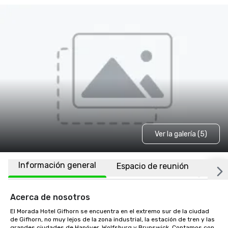
Ver la galería (5)
Información general
Espacio de reunión
Habi
Acerca de nosotros
El Morada Hotel Gifhorn se encuentra en el extremo sur de la ciudad 
de Gifhorn, no muy lejos de la zona industrial, la estación de tren y las 
grandes ciudades de Hanóver, Wolfsburg y Brunswick. Contamos con 