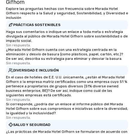
Gifhorn
Explore las preguntas hechas con frecuencia sobre Morada Hotel
Gifhorn respecto a la Salud y seguridad, Sostenibilidad, y Diversidad e
inclusión
PRÁCTICAS SOSTENIBLES
Haga sus comentarios o indique un enlace a toda meta o estrategia
divulgada al público de Morada Hotel Gifhorn sobre sostenibilidad o de
impacto social.
Sin respuesta.
¿Morada Hotel Gifhorn cuenta con una estrategia centrada en la
eliminación y desvío de basura (como plásticos, papel, cartón, etc.)?
De ser así, describa su estrategia para eliminar y desviar la basura.
Sin respuesta.
DIVERSIDAD E INCLUSIÓN
En el caso de hoteles de E.E. U.U. únicamente, ¿están el Morada Hotel
Gifhorn o la empresa matriz certificados como una empresa cuyo 51 %
pertenece a propietarios de grupos diversos (51% diverse owned
business enterprise, BE)? De ser así, indique como cuál de las
siguientes empresas está certificado.
Sin respuesta.
Si corresponde, ¿podría dar un enlace al informe público del Morada
Hotel Gifhorn sobre sus compromisos e iniciativas sobre la diversidad,
la igualdad y la inclusividad?
Sin respuesta.
SALUD Y SEGURIDAD
¿Las prácticas de Morada Hotel Gifhorn se formularon de acuerdo con