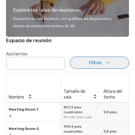
Explore las salas de reuniones
Encuentre la sala perfecta, con gráficos de disposición y
planos de planta interactivos en 3D.
Espacio de reunión
Asistentes
Filtros
Tamaño de
Altura del
Nombre
sala
techo
807,3 pies
Meeting Room 1
cuadrados
9,8 pies
19,7 x 42,7 pies cuad.
1119,4 pies
Meeting Room 2
cuadrados
9,8 pies